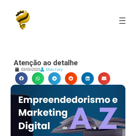
Elias Cury
A Curiosidade é o Motor do Mundo
Atenção ao detalhe
03/03/2025
Elias Cury