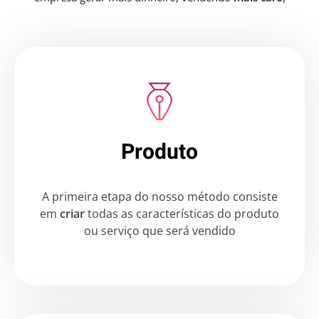
conseguindo
mais
clientes
ou vendendo
mais vezes
para
o mesmo cliente
Usando a internet, você aumenta a
percepção
de valor dos
clientes,
alcança
clientes do mundo todo e
fideliza
os
clientes de forma automática
Basta saber usar as estratégias corretas, para
não
cometer
erros
durante a sua busca pelo sucesso
Produto
A primeira etapa do nosso método consiste
em
criar
todas as características do produto
ou serviço que será vendido