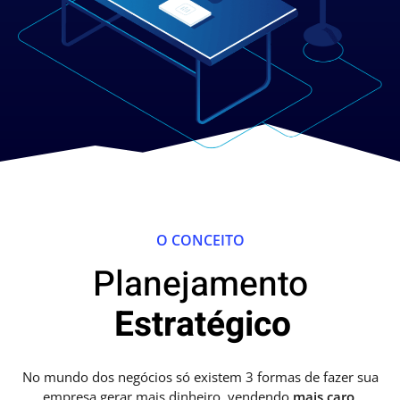
O CONCEITO
Planejamento
Estratégico
No mundo dos negócios só existem 3 formas de fazer sua
empresa gerar mais dinheiro, vendendo
mais
caro
,