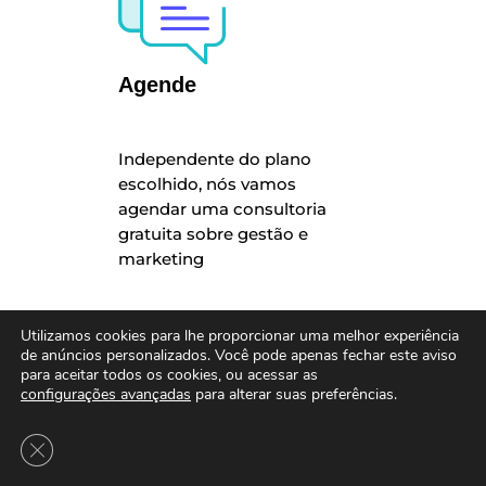
Agende
Independente do plano
escolhido, nós vamos
agendar uma consultoria
gratuita sobre gestão e
marketing
Utilizamos cookies para lhe proporcionar uma melhor experiência
de anúncios personalizados. Você pode apenas fechar este aviso
para aceitar todos os cookies, ou acessar as
configurações avançadas
para alterar suas preferências.
Close GDPR Cookie Banner