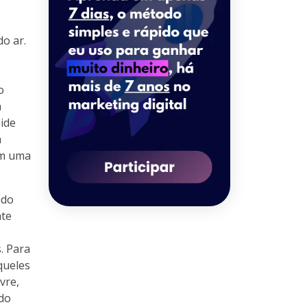
o ar.
o
a
ide
a
em uma
ado
nte
. Para
queles
vre,
 do