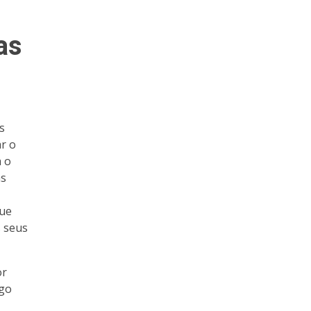
as
s
r o
a o
as
que
s seus
or
ego