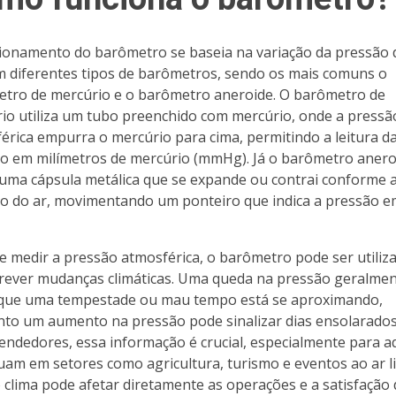
ionamento do barômetro se baseia na variação da pressão d
m diferentes tipos de barômetros, sendo os mais comuns o
tro de mercúrio e o barômetro aneroide. O barômetro de
io utiliza um tubo preenchido com mercúrio, onde a pressã
érica empurra o mercúrio para cima, permitindo a leitura d
o em milímetros de mercúrio (mmHg). Já o barômetro anero
a uma cápsula metálica que se expande ou contrai conforme 
o do ar, movimentando um ponteiro que indica a pressão 
e medir a pressão atmosférica, o barômetro pode ser utiliz
rever mudanças climáticas. Uma queda na pressão geralme
 que uma tempestade ou mau tempo está se aproximando,
to um aumento na pressão pode sinalizar dias ensolarados
ndedores, essa informação é crucial, especialmente para a
uam em setores como agricultura, turismo e eventos ao ar li
 clima pode afetar diretamente as operações e a satisfação