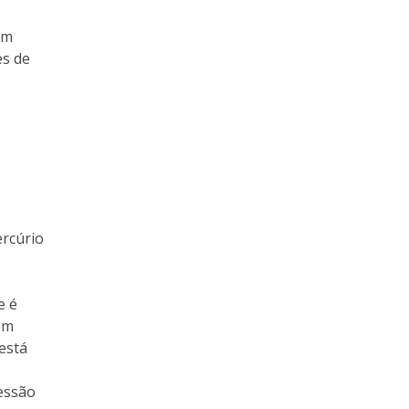
.
ém
es de
ercúrio
e é
em
 está
ressão