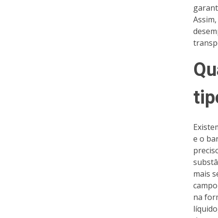
garant
Assim,
desemp
transp
Qu
ti
Existe
e o ba
precis
substâ
mais s
campo 
na for
líquid