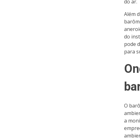
do ar.
Além d
barôme
aneroi
do ins
pode d
para s
On
ba
O barô
ambien
a moni
empree
ambien