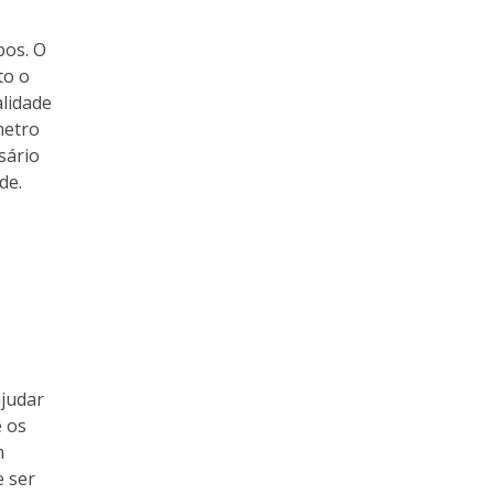
pos. O
to o
lidade
metro
sário
de.
ajudar
e os
m
e ser