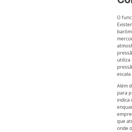
O func
Existe
barôme
mercúr
atmosf
pressã
utiliz
pressã
escala.
Além d
para p
indica
enquan
empree
que at
onde o