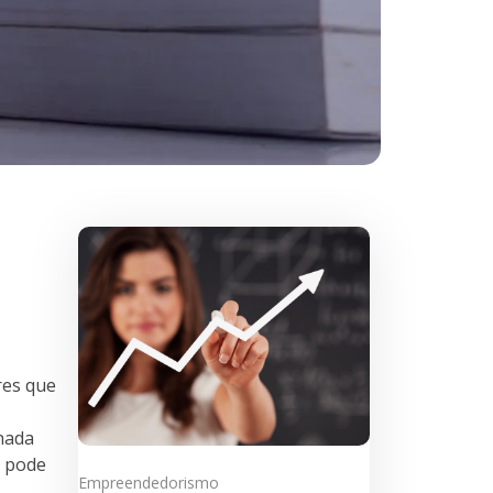
res que
nada
e pode
Empreendedorismo