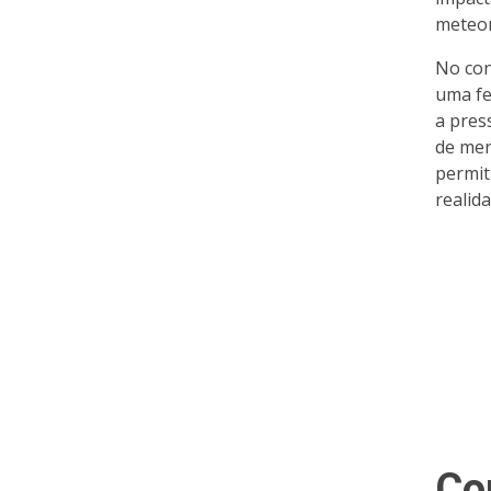
meteor
No con
uma fe
a pres
de mer
permit
realid
Co