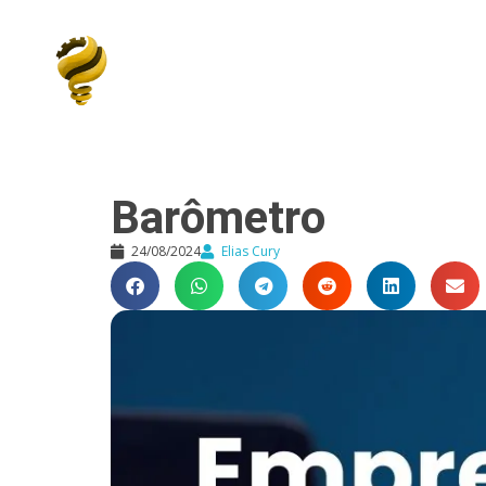
Elias Cury
A Curiosidade é o Motor do Mundo
Barômetro
24/08/2024
Elias Cury