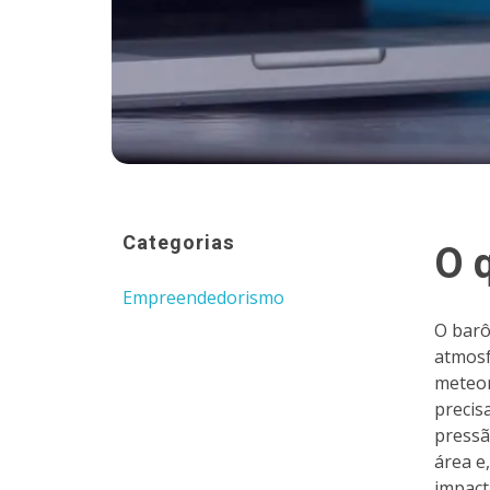
Categorias
O 
Empreendedorismo
O barô
atmosf
meteor
precis
pressã
área e
impact