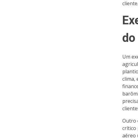
cliente
Ex
do
Um exe
agricu
planti
clima,
financ
barôme
precis
cliente
Outro 
crític
aéreo 