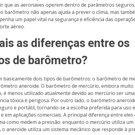
ir que as aeronaves operem dentro de parâmetros seguros
 o barômetro não apenas ajuda a prever o clima, mas tamb
enha um papel vital na segurança e eficiência das operaçõ
orte aéreo.
ais as diferenças entre os
pos de barômetro?
m basicamente dois tipos de barômetros: o barômetro de m
rômetro aneroide. O barômetro de mercúrio, embora muito
o, é menos utilizado atualmente devido ao mercúrio ser uma
ncia tóxica e perigosa. Por outro lado, o barômetro aneroid
eguro e portátil, tornando-se a escolha preferida para uso 
e em aplicações comerciais. A principal diferença entre eles
ma como medem a pressão: enquanto o mercúrio utiliza um
o, o aneroide utiliza um sistema mecânico que responde à p