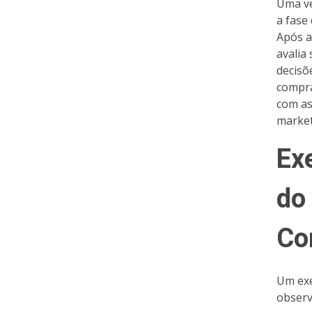
Uma ve
a fase
Após a
avalia
decisõ
compra
com as
market
Ex
do
Co
Um exe
observ