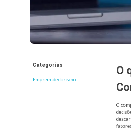
Categorias
O 
Empreendedorismo
Co
O comp
decisõ
descar
fatore