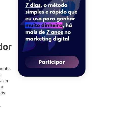
dor
mente,
a
fazer
 a
pós
.