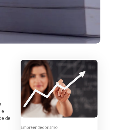
e
 e
de de
Empreendedorismo