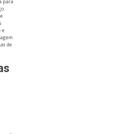
a para
ço.
le
s
 e
eragem
as de
as