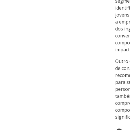
segmen
identi
jovens
a empr
dos in
conver
compor
impact
Outro 
de con
recome
para s
person
também
compre
compor
signif