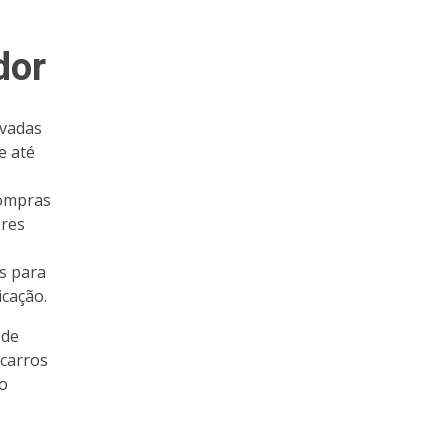
dor
rvadas
e até
compras
ores
is para
cação.
 de
 carros
ão