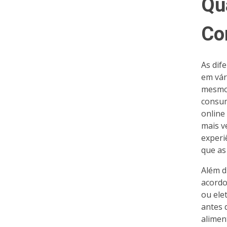
Qu
Co
As dif
em vár
mesmo 
consum
online
mais v
experi
que as
Além d
acordo
ou ele
antes 
alimen