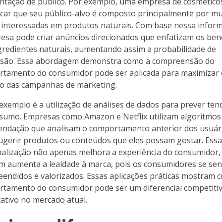
tação de público. Por exemplo, uma empresa de cosmético
ficar que seu público-alvo é composto principalmente por m
 interessadas em produtos naturais. Com base nessa infor
esa pode criar anúncios direcionados que enfatizam os bene
gredientes naturais, aumentando assim a probabilidade de
são. Essa abordagem demonstra como a compreensão do
tamento do consumidor pode ser aplicada para maximizar 
o das campanhas de marketing.
exemplo é a utilização de análises de dados para prever ten
sumo. Empresas como Amazon e Netflix utilizam algoritmos
ndação que analisam o comportamento anterior dos usuár
ugerir produtos ou conteúdos que eles possam gostar. Essa
alização não apenas melhora a experiência do consumidor,
 aumenta a lealdade à marca, pois os consumidores se se
endidos e valorizados. Essas aplicações práticas mostram 
tamento do consumidor pode ser um diferencial competiti
icativo no mercado atual.