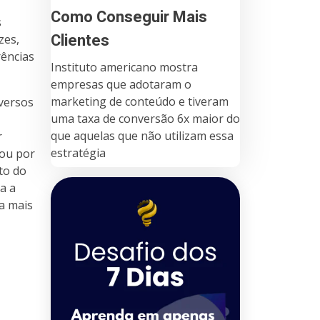
Como Conseguir Mais
s
Clientes
zes,
rências
Instituto americano mostra
empresas que adotaram o
marketing de conteúdo e tiveram
versos
uma taxa de conversão 6x maior do
que aquelas que não utilizam essa
r
estratégia
 ou por
to do
a a
a mais