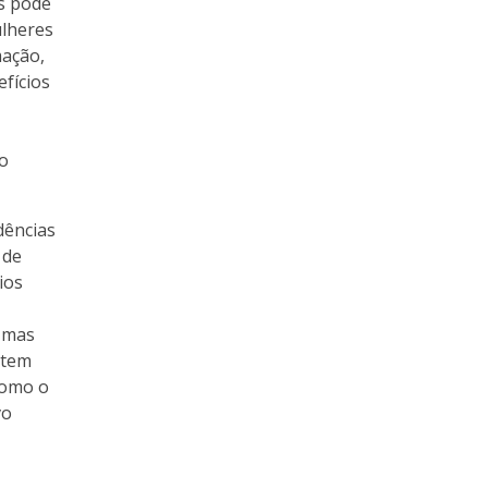
s pode
ulheres
mação,
fícios
o
dências
 de
ios
 mas
ntem
como o
vo