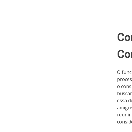
Co
Co
O fun
proces
o cons
buscar
essa d
amigos
reunir
consid