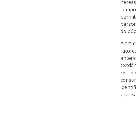
necess
compor
permit
person
do púb
Além d
fatore
anteri
tendên
recome
consum
identi
precisa