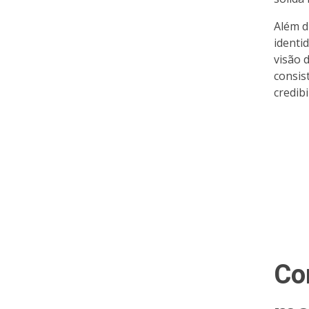
Além d
identi
visão 
consis
credibi
Co