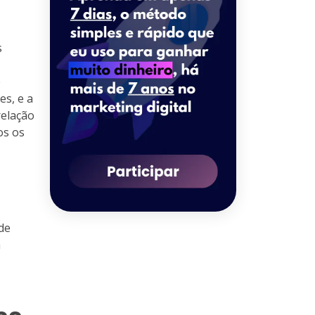
s
e
s, e a
relação
os os
de
a