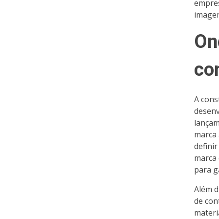
empres
imagem
On
co
A cons
desenv
lançam
marca 
defini
marca 
para g
Além d
de con
materi