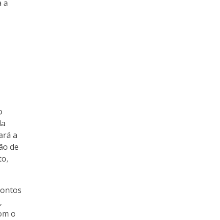
 a
o
da
ará a
ção de
to,
pontos
,
com o