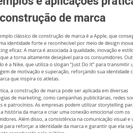
emplos e aplicações prátic
 construção de marca
mplo clássico de construção de marca é a Apple, que conse
uma identidade forte e reconhecível por meio de design inov
ing eficaz. A marca é associada à qualidade, inovação e estil
o que a torna altamente desejável para os consumidores. Ou
o é a Nike, que utiliza o slogan “Just Do It” para transmitir
em de motivação e superação, reforçando sua identidade
rca que inspira os atletas.
tica, a construção de marca pode ser aplicada em diversas
égias de marketing, como campanhas publicitárias, redes soc
s e patrocínios. As empresas podem utilizar storytelling par
 a história da marca e criar uma conexão emocional com os
idores. Além disso, a consistência na comunicação visual e 
ial para reforçar a identidade da marca e garantir que ela sej