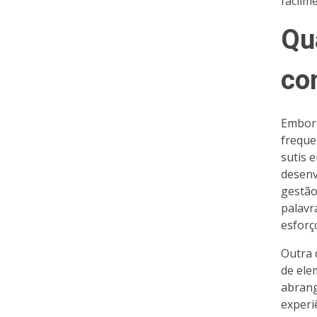
facilm
Qu
co
Embora
freque
sutis 
desenv
gestão
palavr
esforç
Outra 
de ele
abrang
experi