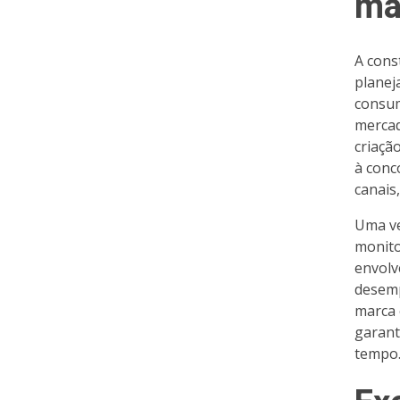
ma
A cons
planej
consum
mercad
criaçã
à conc
canais
Uma ve
monito
envolv
desemp
marca 
garant
tempo