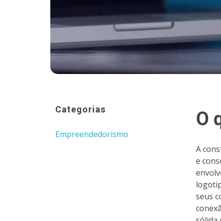
Categorias
O 
Empreendedorismo
A cons
e cons
envolv
logoti
seus c
conexã
sólida