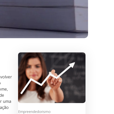
nvolver
o
ome,
 de
ar uma
tação
Empreendedorismo