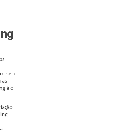
ing
ças
re-se à
ras
ing é o
riação
ding
ma