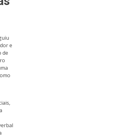
as
guiu
ador e
o de
tro
 uma
 como
iais,
a
verbal
a