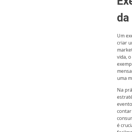
Ex
da
Um exe
criar 
market
vida, 
exempl
mensag
uma ma
Na prá
estrat
evento
contar
consum
é cruc