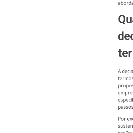
aborda
Qu
de
te
A decl
termos
propós
empres
especí
passos
Por ex
susten