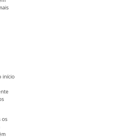
dem
mais
 início
ente
os
s os
m
bém