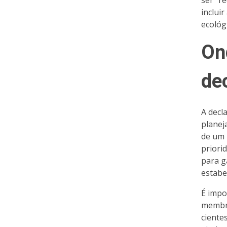
ser “r
inclui
ecológ
Ond
de
A decl
planej
de um 
priori
para g
estabe
É impo
membro
ciente