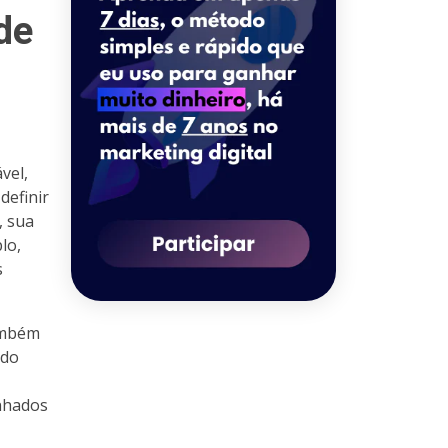
de
vel,
definir
, sua
lo,
s
também
 do
inhados