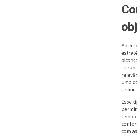
Co
ob
A decl
estrat
alcanç
claram
relevâ
uma de
online
Esse t
permit
tempo. 
confor
com as