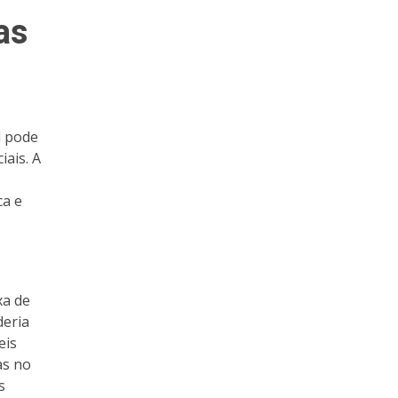
as
l pode
ais. A
ca e
xa de
deria
eis
as no
s