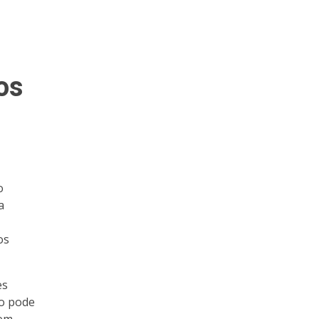
os
o
a
os
es
vo pode