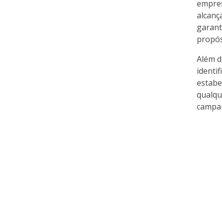
empres
alcanç
garant
propós
Além d
identi
estabe
qualqu
campan