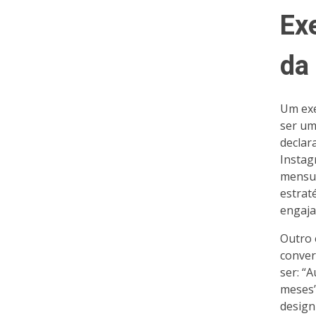
Ex
da
Um exe
ser um
declar
Instag
mensur
estrat
engaja
Outro 
conver
ser: “
meses”
design