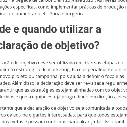
eduzir a pegada de carbono em 25% até 2025”. As metas po
r ações específicas, como implementar práticas de produção 
icas ou aumentar a eficiência energética.
e e quando utilizar a
claração de objetivo?
aração de objetivo deve ser utilizada em diversas etapas do
amento estratégico de marketing. Ela é especialmente útil no
novo projeto ou campanha, pois ajuda a definir o foco e as
dades. Além disso, a declaração deve ser revisitada regularm
arantir que as estratégias estejam alinhadas com os objetiv
lecidos e que a equipe esteja progredindo em direção a eles.
rtante que a declaração de objetivo seja comunicada a todo
s da equipe e partes interessadas, para que todos esteja
s das metas e possam contribuir para alcançá-las. Isso tam