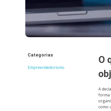
Categorias
O 
Empreendedorismo
ob
A decl
forma 
organi
como u