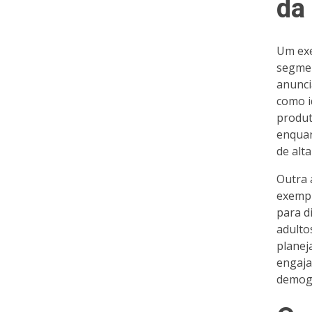
da
Um exe
segmen
anunci
como i
produt
enquan
de alta
Outra 
exempl
para d
adulto
planej
engaja
demogr