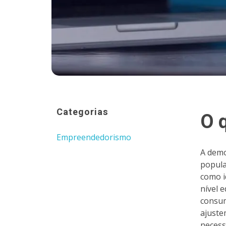
Categorias
O 
Empreendedorismo
A demo
popula
como id
nível 
consum
ajuste
necess