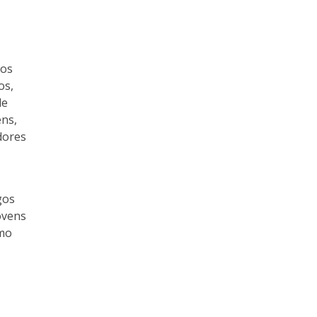
 os
os,
de
ens,
dores
gos
ovens
omo