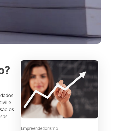
o?
 dados
ivil e
 são os
esas
Empreendedorismo