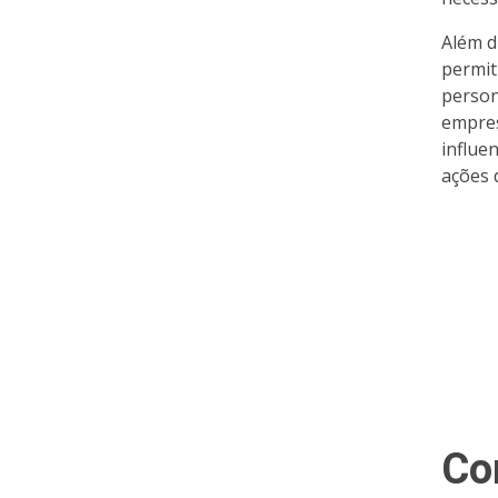
Além d
permit
person
empres
influe
ações 
Co