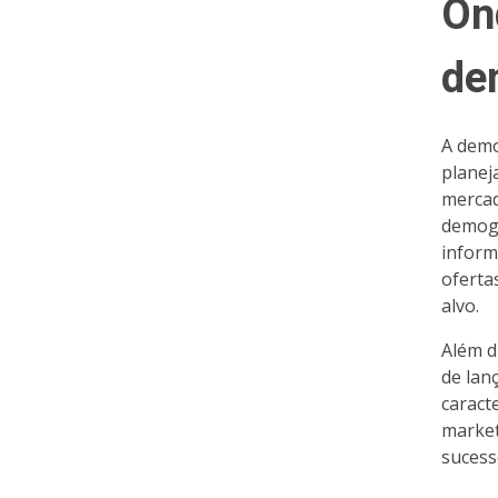
Ond
de
A demo
planej
mercad
demogr
inform
oferta
alvo.
Além d
de lan
caract
market
sucess