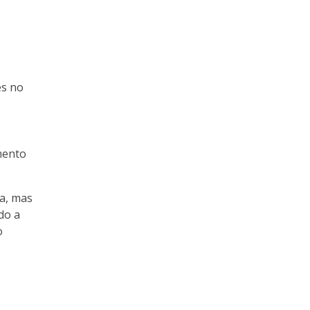
es no
amento
a, mas
do a
o