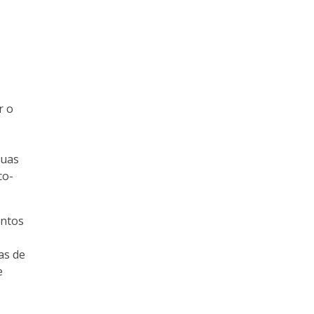
r o
suas
co-
entos
as de
e