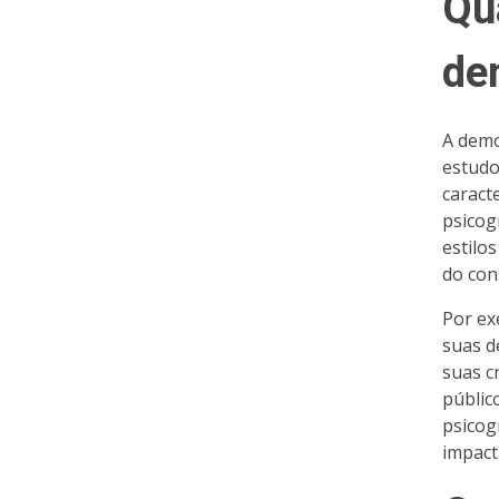
Qu
de
A demo
estudo
caracte
psicog
estilo
do con
Por ex
suas d
suas c
públic
psicog
impact