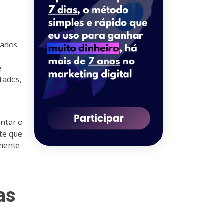
dados
e
e
tados,
ntar o
te que
amente
as