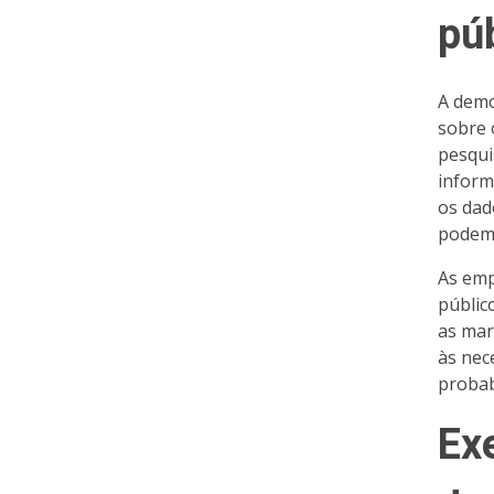
pú
A demo
sobre 
pesqui
inform
os dad
podem 
As emp
públic
as mar
às nec
probab
Ex