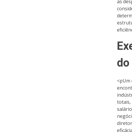
as des
consid
determ
estrut
eficiê
Ex
do
<pUm e
encont
indúst
totais
salári
negóci
direto
eficác