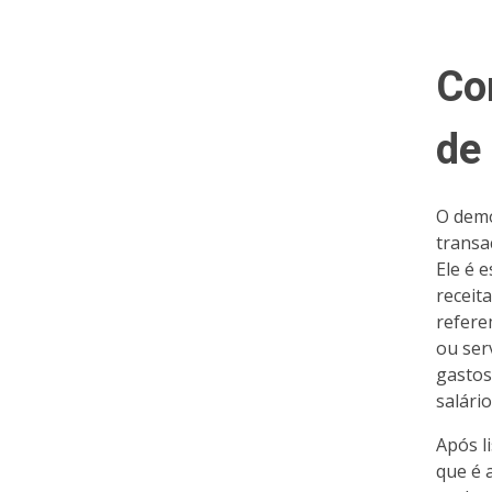
Co
de
O demo
transa
Ele é 
receit
refere
ou ser
gastos
salári
Após l
que é 