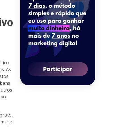
ivo
fico.
as. As
stos
 bens
outros
omo
 bruto,
aem-se