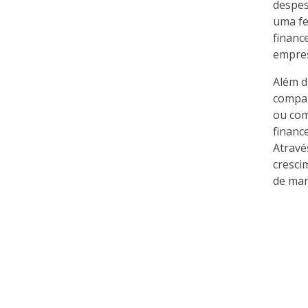
despes
uma fe
financ
empres
Além d
compar
ou com
financ
Atravé
cresci
de mar