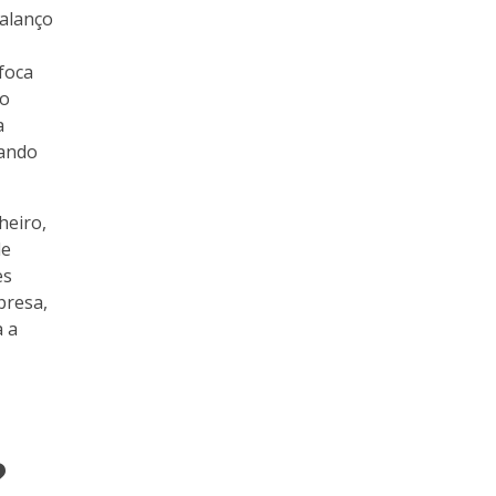
alanço
foca
do
a
tando
heiro,
de
es
presa,
a a
?