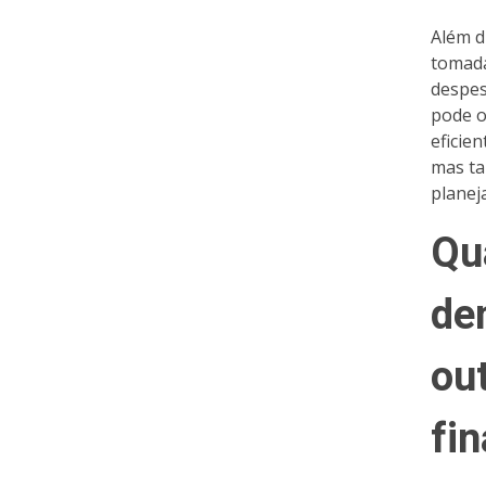
Além d
tomada
despes
pode o
eficie
mas ta
planej
Qu
de
ou
fi