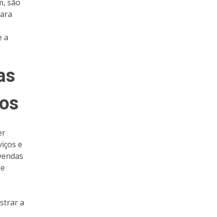
m, são
para
e a
as
dos
er
iços e
 vendas
 e
strar a