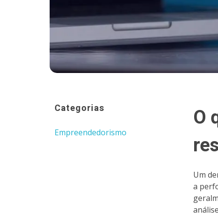
Categorias
O 
Empreendedorismo
re
Um dem
a perf
geralm
anális