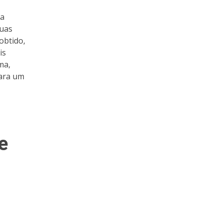
 a
suas
obtido,
is
ma,
para um
e