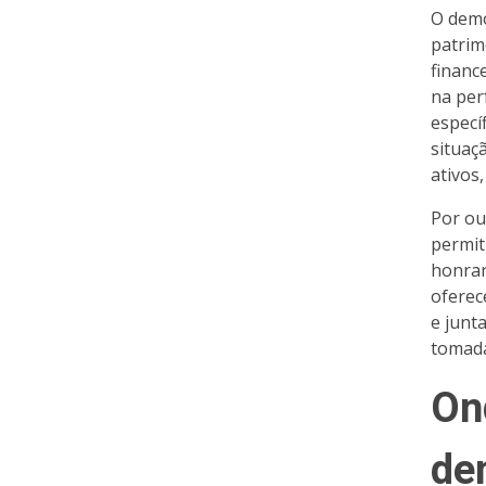
O demo
patrim
financ
na per
especí
situaç
ativos,
Por ou
permit
honrar
oferec
e junt
tomada
On
de