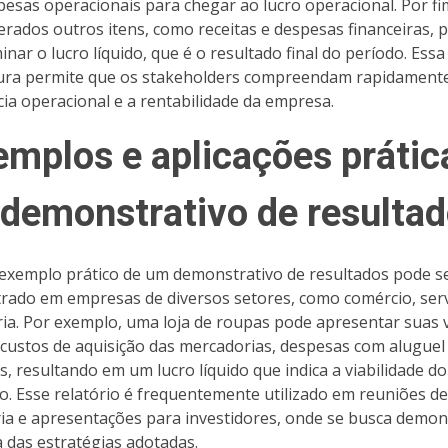
pesas operacionais para chegar ao lucro operacional. Por fi
erados outros itens, como receitas e despesas financeiras, 
inar o lucro líquido, que é o resultado final do período. Essa
ura permite que os stakeholders compreendam rapidament
ncia operacional e a rentabilidade da empresa.
emplos e aplicações prátic
 demonstrativo de resulta
xemplo prático de um demonstrativo de resultados pode s
rado em empresas de diversos setores, como comércio, serv
ria. Por exemplo, uma loja de roupas pode apresentar suas
, custos de aquisição das mercadorias, despesas com aluguel
os, resultando em um lucro líquido que indica a viabilidade do
o. Esse relatório é frequentemente utilizado em reuniões de
ria e apresentações para investidores, onde se busca demon
ia das estratégias adotadas.