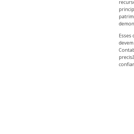
recurs
princi
patrim
demons
Esses 
devem 
Contab
precis
confia