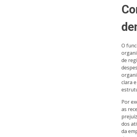
Co
de
O func
organi
de reg
despes
organi
clara 
estrut
Por ex
as rec
prejuí
dos at
da emp