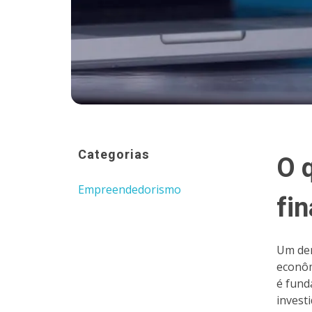
Categorias
O 
Empreendedorismo
fi
Um dem
econôm
é fund
invest