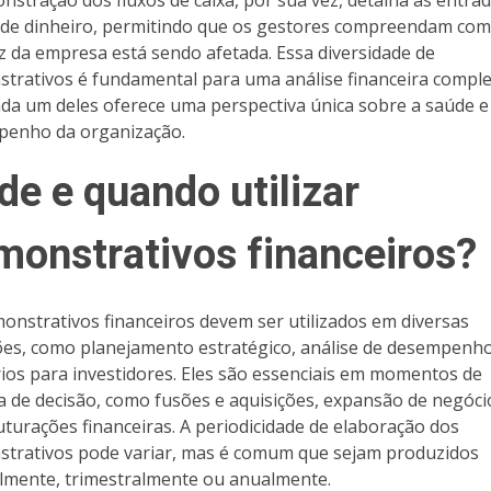
nstração dos fluxos de caixa, por sua vez, detalha as entrad
 de dinheiro, permitindo que os gestores compreendam com
ez da empresa está sendo afetada. Essa diversidade de
trativos é fundamental para uma análise financeira comple
ada um deles oferece uma perspectiva única sobre a saúde e
enho da organização.
de e quando utilizar
monstrativos financeiros?
onstrativos financeiros devem ser utilizados em diversas
ões, como planejamento estratégico, análise de desempenh
rios para investidores. Eles são essenciais em momentos de
 de decisão, como fusões e aquisições, expansão de negóci
uturações financeiras. A periodicidade de elaboração dos
trativos pode variar, mas é comum que sejam produzidos
mente, trimestralmente ou anualmente.