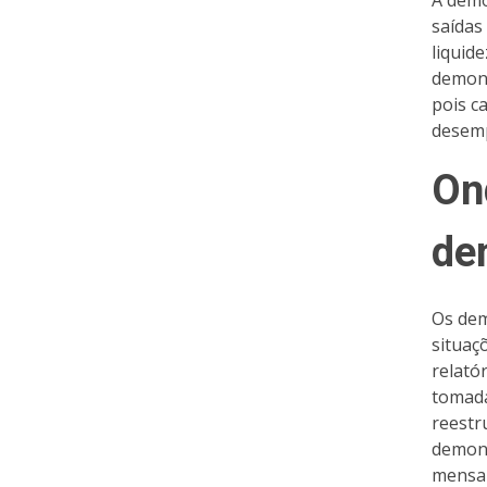
A demo
saídas
liquid
demons
pois c
desemp
On
de
Os dem
situaç
relató
tomada
reestr
demons
mensal