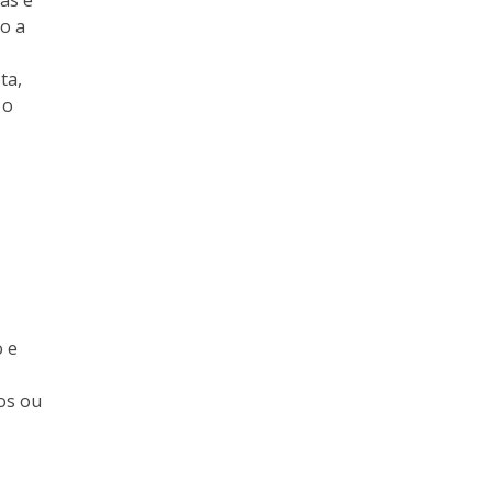
as e
o a
ta,
 o
o e
os ou