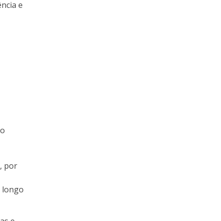
ncia e
ço
, por
 longo