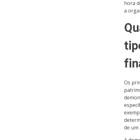
hora d
a orga
Qu
ti
fi
Os pri
patrim
demons
especí
exempl
deter
de um 