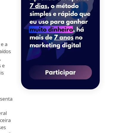
 e a
aídos
,
s e
is
esenta
eral
ceira
ses