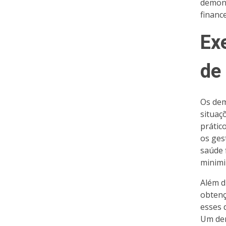
demons
financ
Ex
de
Os dem
situaç
prático
os ges
saúde 
minimi
Além d
obtenç
esses 
Um dem