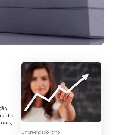
ação
o. Ele
tores,
Empreendedorismo