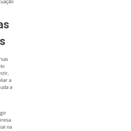
tuação
as
os
rsas
plo
stir,
liar a
juda a
gir
resa.
ial na