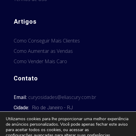
Artigos
Como Conseguir Mais Clientes
Como Aumentar as Vendas
Como Vender Mais Caro
Contato
Email:
curyosidades@eliascury.com.br
Cidade:
Rio de Janeiro - RJ
Utilizamos cookies para lhe proporcionar uma melhor experiência
de anúncios personalizados. Você pode apenas fechar este aviso
para aceitar todos os cookies, ou acessar as
configurações avançadas
para alterar suas preferências.