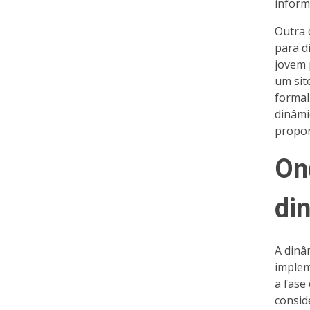
inform
Outra 
para d
jovem 
um sit
formal
dinâmi
propor
On
di
A dinâ
implem
a fase
consid