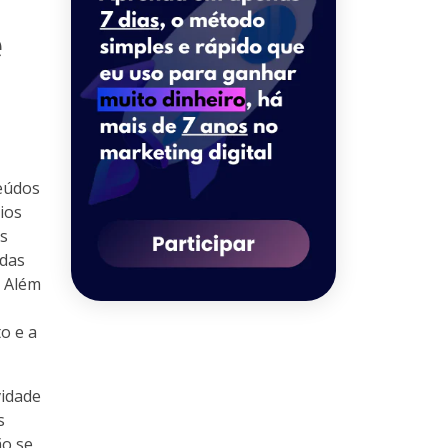
e
teúdos
ios
s
 das
. Além
o e a
vidade
s
ão se