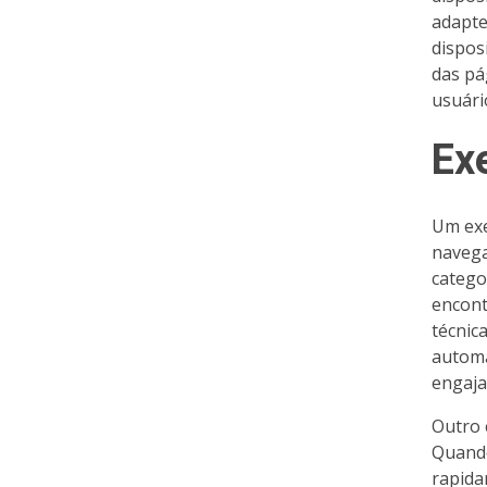
adapte
dispos
das pá
usuári
Ex
Um exe
navega
catego
encont
técnic
automa
engaja
Outro 
Quando
rapida