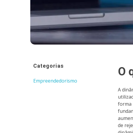
Categorias
O 
Empreendedorismo
A dinâ
utiliz
forma 
fundam
aument
de rej
dinâmi