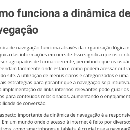
mo funciona a dinâmica d
vegação
mica de navegação funciona através da organização lógica e
quica das informações em um site. Isso significa que os con
ser agrupados de forma coerente, permitindo que os usuár
endam facilmente onde estão e como podem acessar outra
 do site. A utilização de menus claros e categorizados é uma
pais estratégias para garantir que a navegação seja intuitiva
 a implementação de links internos relevantes pode guiar os
os para conteúdos relacionados, aumentando o engajament
ilidade de conversão.
aspecto importante da dinâmica de navegação é a responsi
e. Em um mundo onde o acesso à internet é feito por diverso
itivos, como smartphones e tablets, é crucial que a navegaç