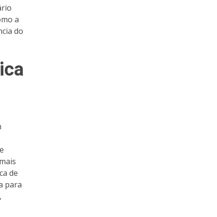
ário
como a
ncia do
ica
m
e
 mais
ca de
a para
,