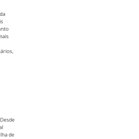
ada
is
anto
mais
ários,
 Desde
al
lha de