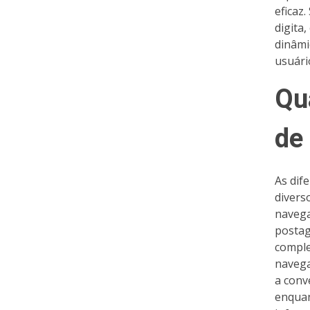
eficaz
digita
dinâmi
usuári
Qu
de
As dif
divers
navega
postag
comple
navega
a conv
enquan