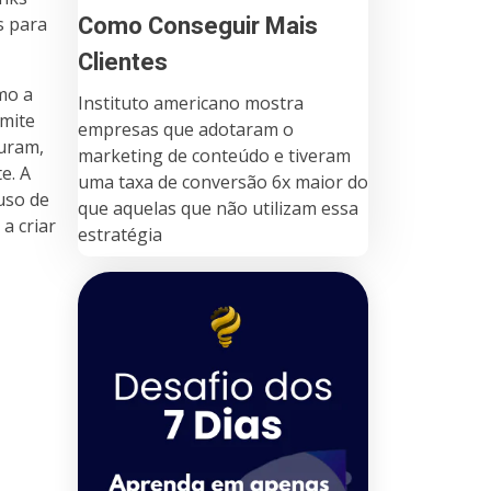
Como Conseguir Mais
s para
Clientes
mo a
Instituto americano mostra
rmite
empresas que adotaram o
uram,
marketing de conteúdo e tiveram
e. A
uma taxa de conversão 6x maior do
uso de
que aquelas que não utilizam essa
a criar
estratégia