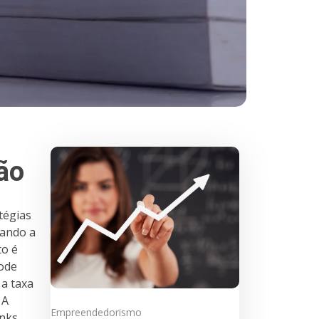
ão
tégias
tando a
to é
pode
 a taxa
 A
Empreendedorismo
inks