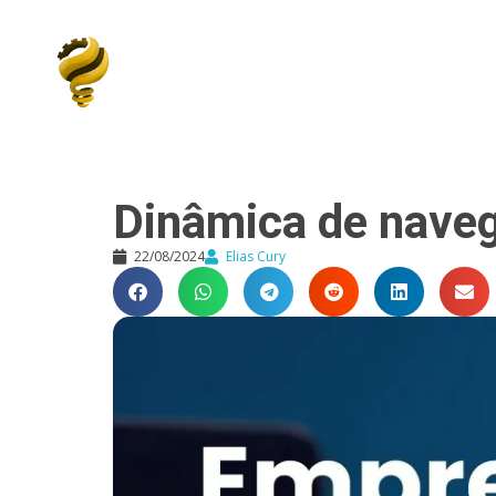
Elias Cury
A Curiosidade é o Motor do Mundo
Dinâmica de nave
22/08/2024
Elias Cury