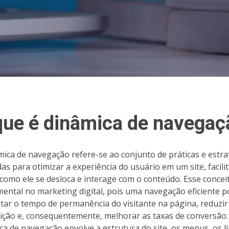
que é dinâmica de navegaç
mica de navegação refere-se ao conjunto de práticas e estra
adas para otimizar a experiência do usuário em um site, facili
como ele se desloca e interage com o conteúdo. Esse concei
ental no marketing digital, pois uma navegação eficiente 
ar o tempo de permanência do visitante na página, reduzir
eição e, consequentemente, melhorar as taxas de conversão.
ca de navegação envolve a estrutura do site, os menus, os l