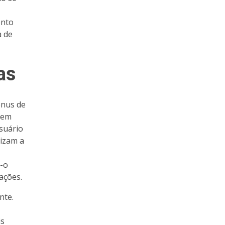
ento
a de
as
enus de
uem
suário
lizam a
-o
ações.
nte.
is