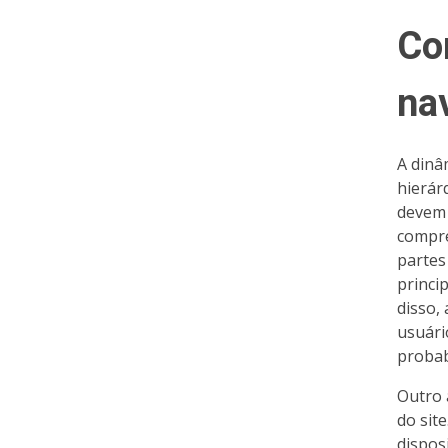
Co
na
A dinâ
hierár
devem 
compre
partes
princi
disso,
usuári
probab
Outro 
do sit
dispos