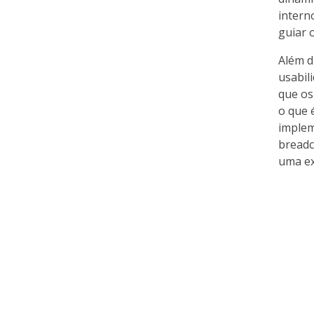
intern
guiar 
Além d
usabil
que os
o que 
implem
breadc
uma ex