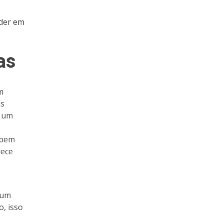
íder em
as
m
as
r um
 bem
lece
 um
o, isso