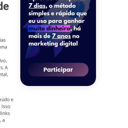
de
ias
 uma
lvo,
s. A
tal,
eúdo e
 Isso
links
, a