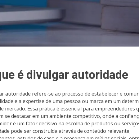
que é divulgar autoridade
ar autoridade refere-se ao processo de estabelecer e comun
ilidade e a expertise de uma pessoa ou marca em um deter
de mercado. Essa prática é essencial para empreendedores 
m se destacar em um ambiente competitivo, onde a confianç
idor é um fator decisivo na escolha de produtos ou serviços
dade pode ser construída através de conteúdo relevante,
entos, estudos de caso e a presença em mídias sociais, ent