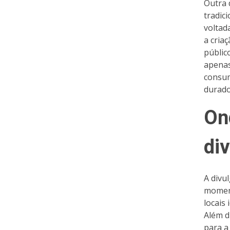
Outra 
tradic
voltad
a cria
públic
apena
consum
durado
On
di
A divu
moment
locais
Além d
para a