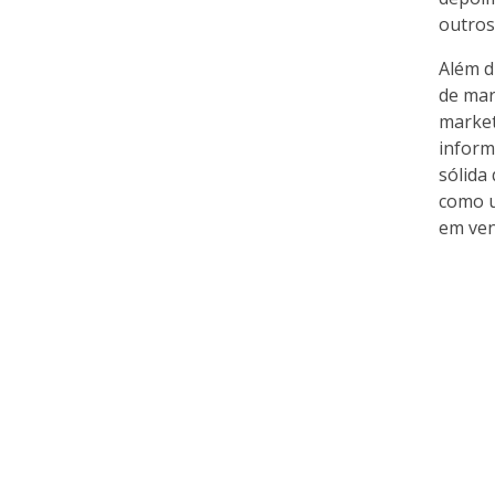
outros
Além d
de mar
market
inform
sólida
como u
em ven