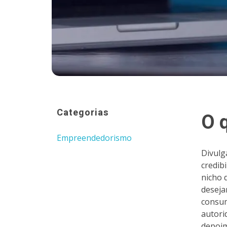
Categorias
O 
Empreendedorismo
Divulg
credib
nicho 
deseja
consum
autori
depoim