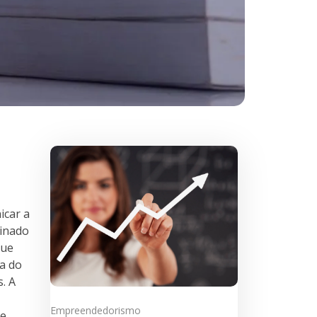
icar a
minado
que
a do
. A
Empreendedorismo
re