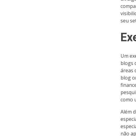
compar
visibi
seu se
Ex
Um exe
blogs 
áreas 
blog o
financ
pesqui
como u
Além d
especi
especi
não ap