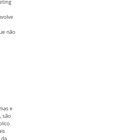
eting
nvolve
que não
rmas e
, são
lico.
ais
 da