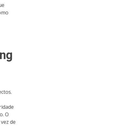
ue
como
ing
ectos.
ridade
o. O
 vez de