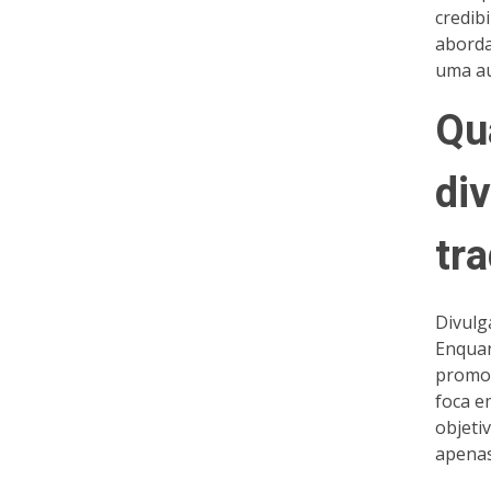
credib
aborda
uma au
Qu
di
tra
Divulg
Enquan
promov
foca e
objeti
apenas