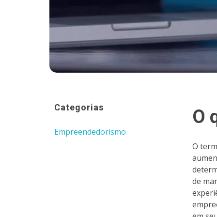
Categorias
O 
Empreendedorismo
O term
aument
determ
de mar
experi
empree
em seu