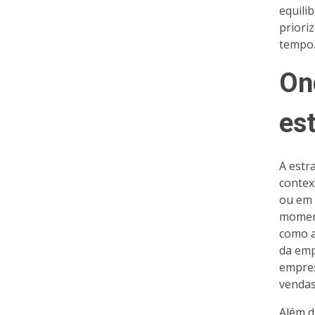
equili
priori
tempo
On
es
A estr
contex
ou em 
moment
como a
da emp
empres
vendas
Além d