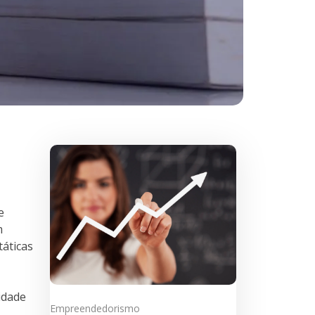
e
m
táticas
idade
Empreendedorismo