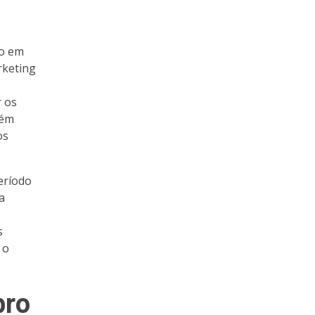
do em
rketing
r os
lém
os
eríodo
a
s
 o
bro