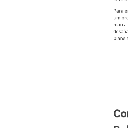
Para e
um pro
marca 
desafi
planej
Co