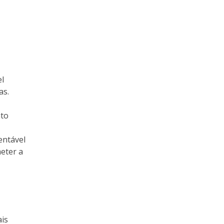
el
as.
nto
entável
eter a
is