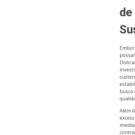
de
Su
Embora
possam
Dobrar
invest
susten
estabi
busca 
qualid
Além d
excess
imedia
contra