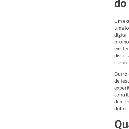
do
Um exe
uma lo
digita
promoç
existe
disso,
client
Outro 
de tes
experi
contri
demons
dobro 
Qu