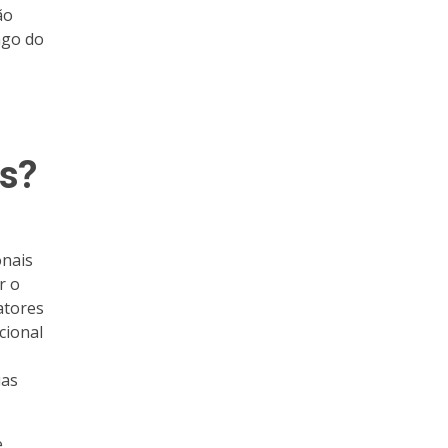
ão
ngo do
as?
onais
r o
atores
cional
uas
e