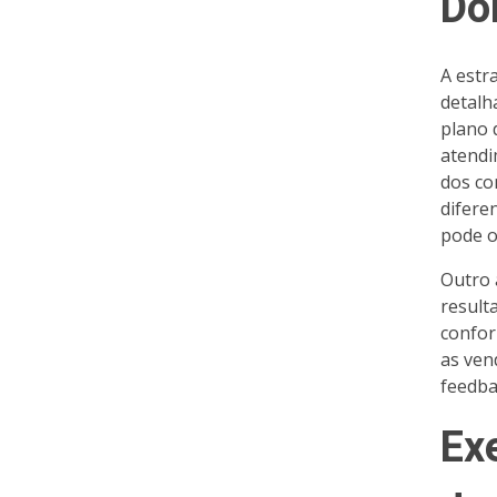
Do
A estr
detalh
plano 
atendi
dos co
difere
pode o
Outro 
result
confor
as ven
feedba
Ex