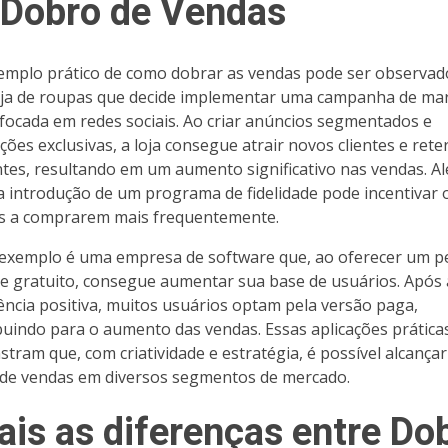
 Dobro de Vendas
mplo prático de como dobrar as vendas pode ser observa
ja de roupas que decide implementar uma campanha de ma
l focada em redes sociais. Ao criar anúncios segmentados e
ões exclusivas, a loja consegue atrair novos clientes e rete
ntes, resultando em um aumento significativo nas vendas. A
 a introdução de um programa de fidelidade pode incentivar 
es a comprarem mais frequentemente.
exemplo é uma empresa de software que, ao oferecer um p
te gratuito, consegue aumentar sua base de usuários. Após 
ência positiva, muitos usuários optam pela versão paga,
buindo para o aumento das vendas. Essas aplicações prática
tram que, com criatividade e estratégia, é possível alcançar
de vendas em diversos segmentos de mercado.
ais as diferenças entre Do