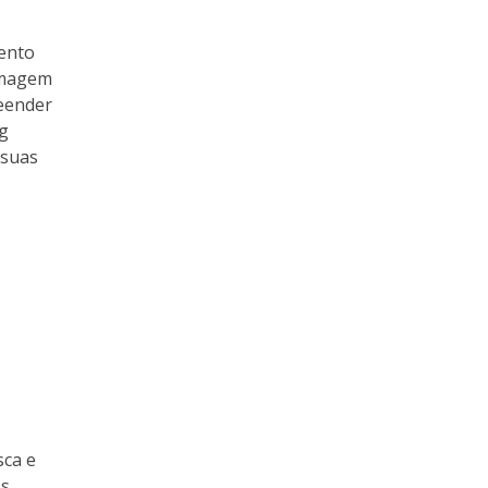
ento
imagem
eender
ng
 suas
sca e
os