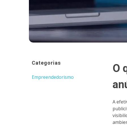
Categorias
O q
Empreendedorismo
an
A efet
public
visibi
ambien