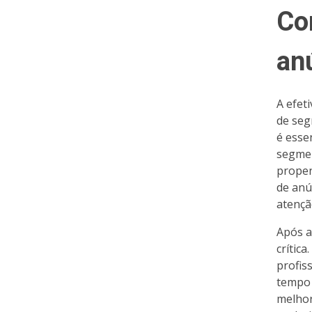
Co
an
A efet
de seg
é essen
segmen
propen
de anú
atençã
Após a
crític
profis
tempo 
melhor