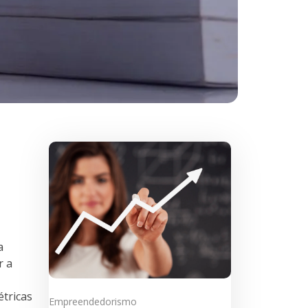
a
r a
étricas
Empreendedorismo