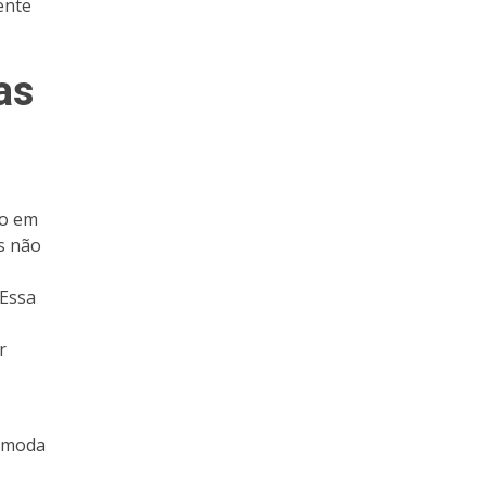
ente
as
do em
s não
 Essa
r
e moda