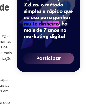
 de
atégias
mente,
as de
as mais
criação
etapa
que os
os em
te que