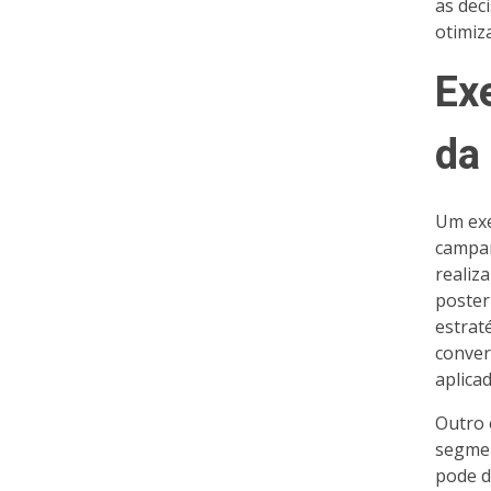
as dec
otimiz
Ex
da
Um exe
campan
realiz
poster
estrat
conver
aplica
Outro 
segmen
pode d