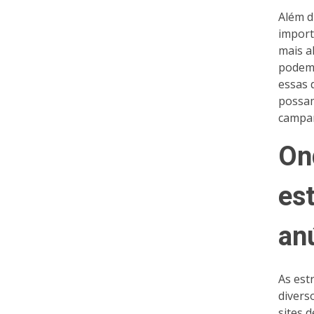
Além d
import
mais a
podem 
essas 
possam
campan
On
est
an
As est
divers
sites 