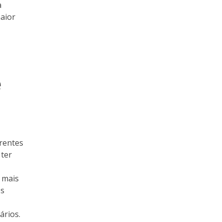
a
aior
e
erentes
 ter
 mais
os
ários.