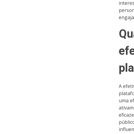
intere
person
engaja
Qu
ef
pl
A efet
plataf
uma ef
ativam
eficaz
públic
influe