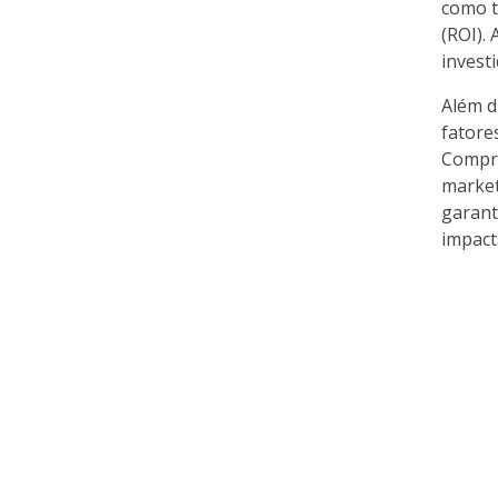
como t
(ROI). 
invest
Além d
fatore
Compre
market
garant
impact