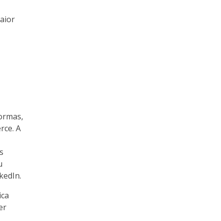
aior
ormas,
rce. A
s
u
kedIn.
ica
er