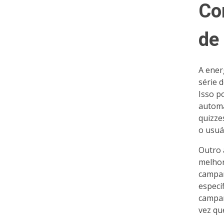
Co
de
A ener
série 
Isso p
automa
quizze
o usuá
Outro 
melhor
campan
especí
campan
vez qu