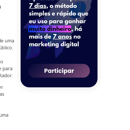
o
de uma
blico.
mo
e para
tador.
er
as
 uma