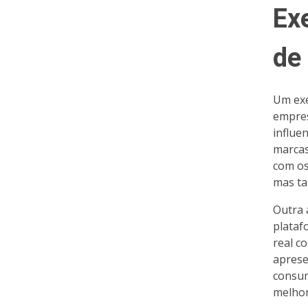
Ex
de
Um exe
empres
influe
marca
com os
mas ta
Outra 
plataf
real c
aprese
consum
melhor