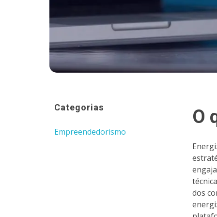
Categorias
O 
Empreendedorismo
Energi
estrat
engaja
técnic
dos co
energi
plataf