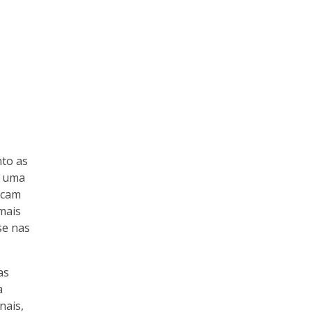
nto as
r uma
scam
 mais
se nas
as
a
nais,