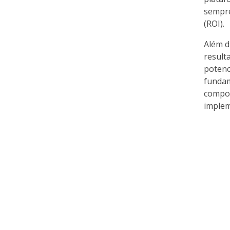
sempre
(ROI).
Além d
result
potenc
fundam
compor
implem