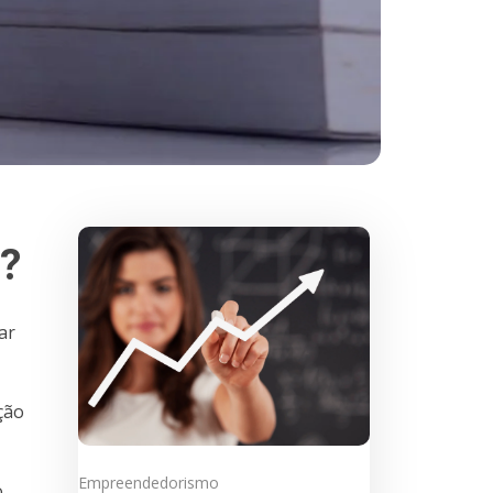
s?
ar
ção
Empreendedorismo
,