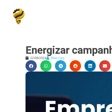
Elias Cury
A Curiosidade é o Motor do Mundo
Energizar campan
22/08/2024
Elias Cury