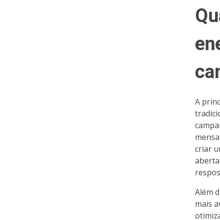
Qu
en
ca
A prin
tradic
campan
mensag
criar 
aberta
respos
Além d
mais a
otimiz