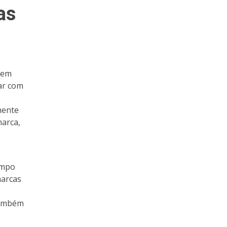
as
 em
ar com
s
mente
marca,
empo
marcas
também