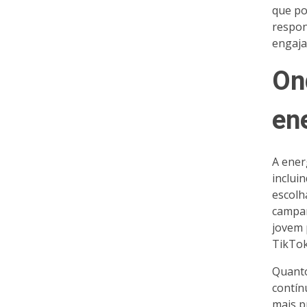
que po
respon
engaja
On
en
A ener
inclui
escolh
campan
jovem 
TikTok
Quanto
contín
mais p