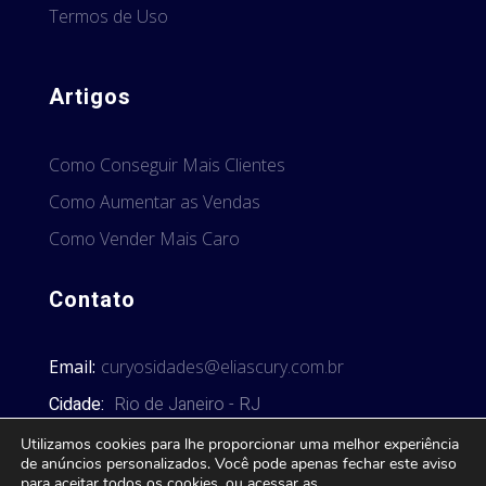
Termos de Uso
Artigos
Como Conseguir Mais Clientes
Como Aumentar as Vendas
Como Vender Mais Caro
Contato
Email:
curyosidades@eliascury.com.br
Cidade:
Rio de Janeiro - RJ
Utilizamos cookies para lhe proporcionar uma melhor experiência
de anúncios personalizados. Você pode apenas fechar este aviso
para aceitar todos os cookies, ou acessar as