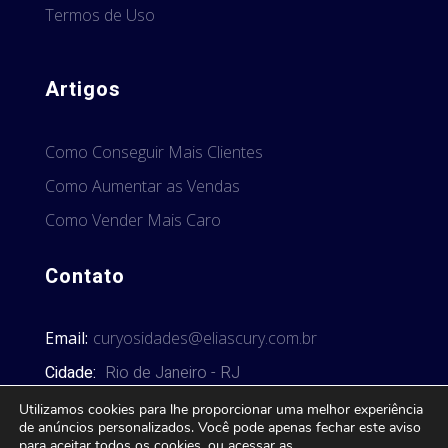
Termos de Uso
Artigos
Como Conseguir Mais Clientes
Como Aumentar as Vendas
Como Vender Mais Caro
Contato
Email:
curyosidades@eliascury.com.br
Cidade:
Rio de Janeiro - RJ
Utilizamos cookies para lhe proporcionar uma melhor experiência
de anúncios personalizados. Você pode apenas fechar este aviso
para aceitar todos os cookies, ou acessar as