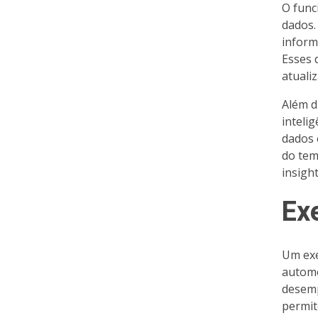
O func
dados.
inform
Esses 
atuali
Além d
intelig
dados 
do tem
insigh
Ex
Um exe
automo
desemp
permit