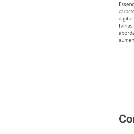
Essenc
caract
digita
falhas
aborda
aument
Co