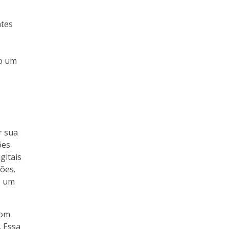
ntes
do um
r sua
ões
gitais
ões.
e um
com
. Essa