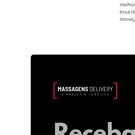
melhor
essa t
inovaç