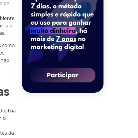
e de
biente.
cria e
as.
as como
 os
longo
as
dústria
r o
tes da