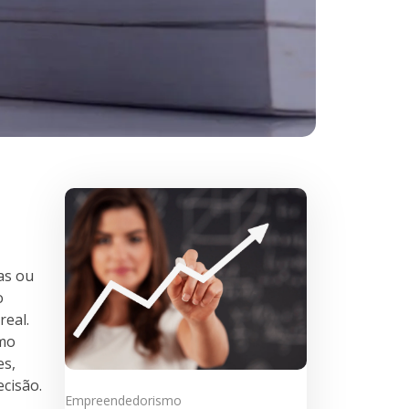
as ou
o
eal.
omo
es,
cisão.
Empreendedorismo