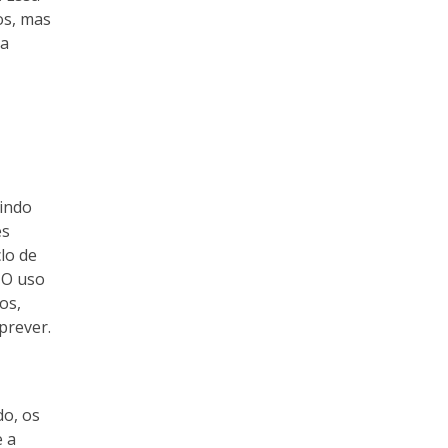
os, mas
ma
uindo
es
lo de
 O uso
os,
prever.
do, os
e a