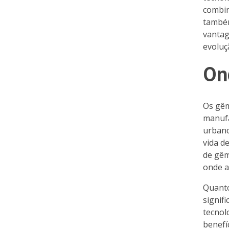
combin
também
vantag
evoluç
On
Os gêm
manufa
urbano
vida d
de gêm
onde a
Quanto
signif
tecnol
benefí