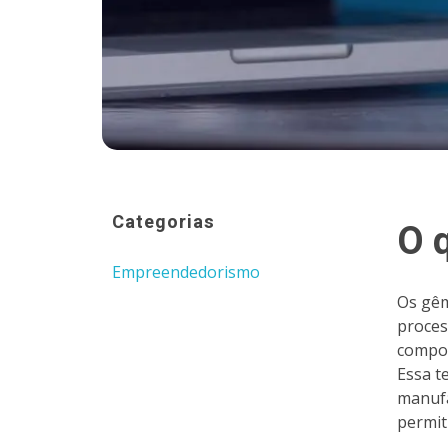
Categorias
O 
Empreendedorismo
Os gêm
proces
compor
Essa t
manufa
permit