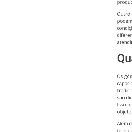
produç
Outro 
podem 
condiç
difere
atendi
Qu
Os gêm
capaci
tradic
são di
Isso p
objeto
Além d
tecnol