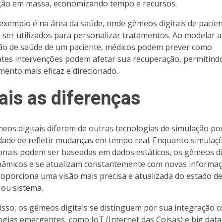
ão em massa, economizando tempo e recursos.
exemplo é na área da saúde, onde gêmeos digitais de pacie
ser utilizados para personalizar tratamentos. Ao modelar a
ão de saúde de um paciente, médicos podem prever como
ntes intervenções podem afetar sua recuperação, permitin
mento mais eficaz e direcionado.
ais as diferenças
eos digitais diferem de outras tecnologias de simulação po
dade de refletir mudanças em tempo real. Enquanto simulaç
ionais podem ser baseadas em dados estáticos, os gêmeos di
nâmicos e se atualizam constantemente com novas informaç
roporciona uma visão mais precisa e atualizada do estado d
 ou sistema.
isso, os gêmeos digitais se distinguem por sua integração 
ogias emergentes, como IoT (Internet das Coisas) e big data