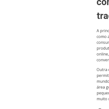
co
tra
A prin
como a
consum
produt
online
conven
Outra 
permit
mundo,
área g
pequen
muito m