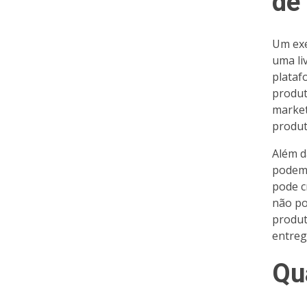
de
Um exe
uma li
plataf
produt
market
produt
Além d
podem 
pode c
não pod
produt
entreg
Qua