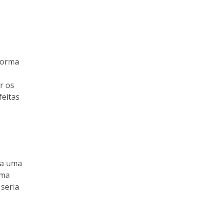
 forma
r os
feitas
 a uma
uma
seria