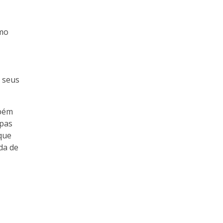
omo
 seus
mbém
upas
 que
nda de