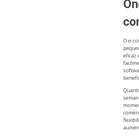
Ond
co
O e-co
pequen
eficaz
facilm
softwa
benefi
Quanto
semana
moment
comérc
flexib
aument