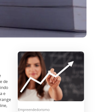
e
de de
tindo
a e
brange
ine,
Empreendedorismo