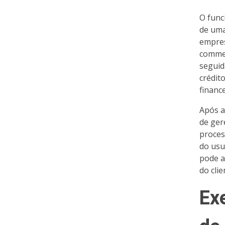
O func
de uma
empres
commer
seguid
crédit
finance
Após a
de ger
proces
do usu
pode a
do clie
Ex