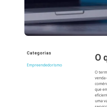
Categorias
O 
Empreendedorismo
O term
venda 
comérc
que em
eficie
uma va
serviç