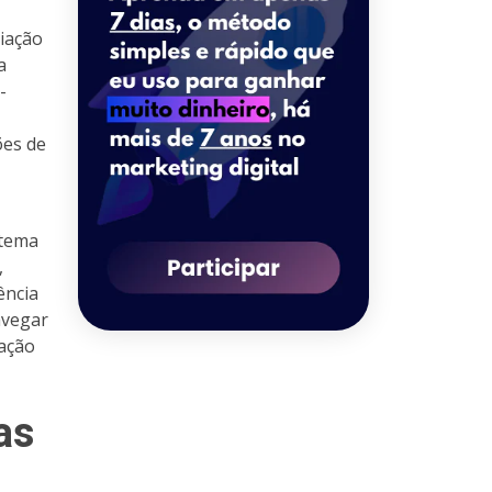
iação
a
-
ões de
stema
,
ência
avegar
fação
as