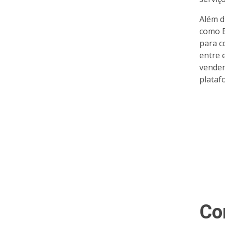
Além d
como B
para c
entre 
vendem
plataf
Co