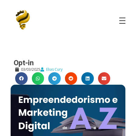
Elias Cury
A Curiosidade é o Motor do Mundo
Opt-in
03/03/2025
Elias Cury