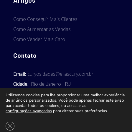
Artigos
Como Conseguir Mais Clientes
Como Aumentar as Vendas
Como Vender Mais Caro
Contato
Email:
curyosidades@eliascury.com.br
Cidade:
Rio de Janeiro - RJ
Utilizamos cookies para lhe proporcionar uma melhor experiência
de anúncios personalizados. Você pode apenas fechar este aviso
para aceitar todos os cookies, ou acessar as
configurações avançadas
para alterar suas preferências.
© 2026 Curyosidades. Todos os direitos reservados.
Close GDPR Cookie Banner