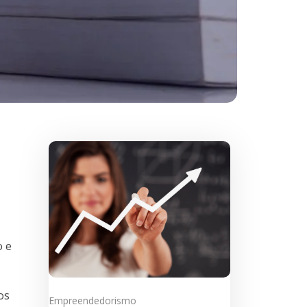
o e
os
Empreendedorismo