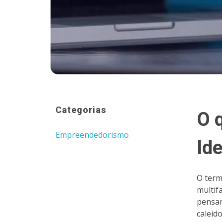
Categorias
O 
Empreendedorismo
Id
O term
multif
pensam
caleid