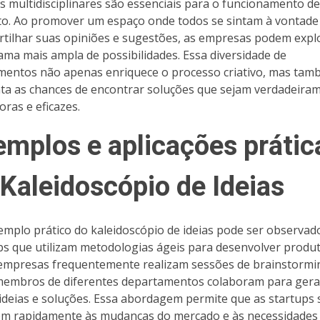
s multidisciplinares são essenciais para o funcionamento d
to. Ao promover um espaço onde todos se sintam à vontade
tilhar suas opiniões e sugestões, as empresas podem expl
ma mais ampla de possibilidades. Essa diversidade de
entos não apenas enriquece o processo criativo, mas ta
a as chances de encontrar soluções que sejam verdadeira
oras e eficazes.
emplos e aplicações prátic
 Kaleidoscópio de Ideias
mplo prático do kaleidoscópio de ideias pode ser observa
ps que utilizam metodologias ágeis para desenvolver produt
empresas frequentemente realizam sessões de brainstormi
embros de diferentes departamentos colaboram para gera
ideias e soluções. Essa abordagem permite que as startups 
m rapidamente às mudanças do mercado e às necessidades