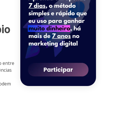
io
o entre
ências
podem