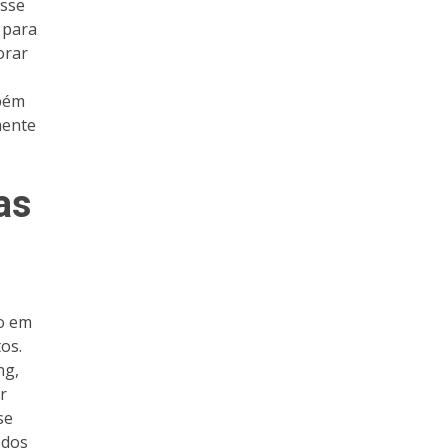
esse
 para
orar
mbém
mente
as
do em
os.
ng,
r
se
 dos