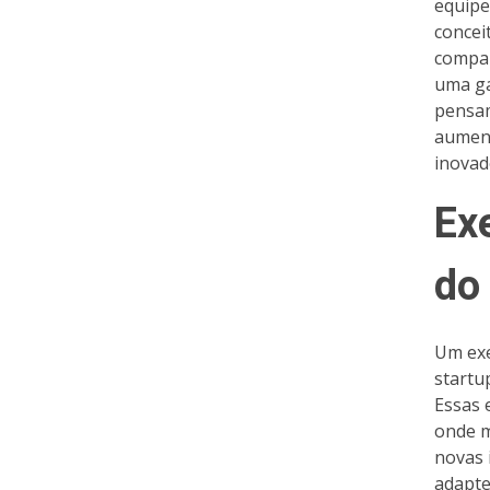
equipe
concei
compar
uma ga
pensam
aument
inovad
Ex
do
Um exe
startu
Essas 
onde m
novas 
adapte