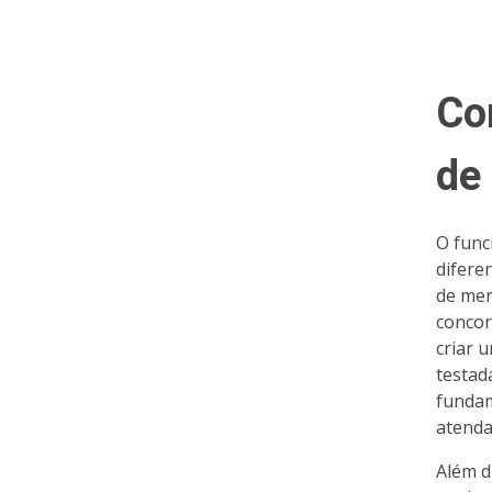
Co
de 
O func
difere
de mer
concor
criar 
testad
fundam
atenda
Além d