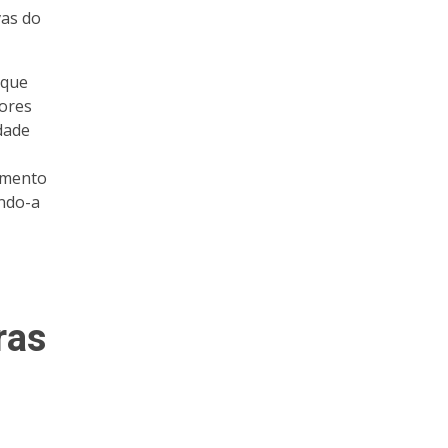
vas do
 que
dores
dade
namento
ando-a
ras