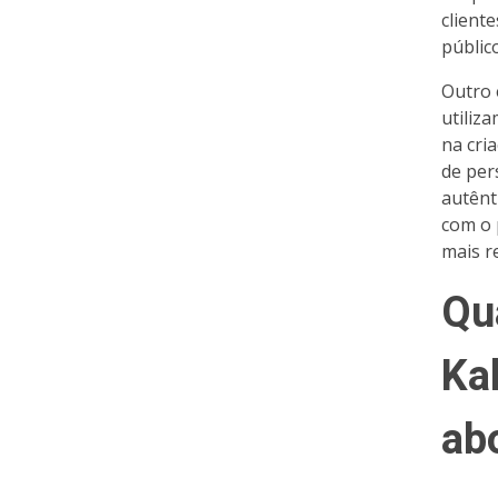
client
público
Outro 
utiliza
na cri
de per
autênt
com o 
mais r
Qu
Ka
ab