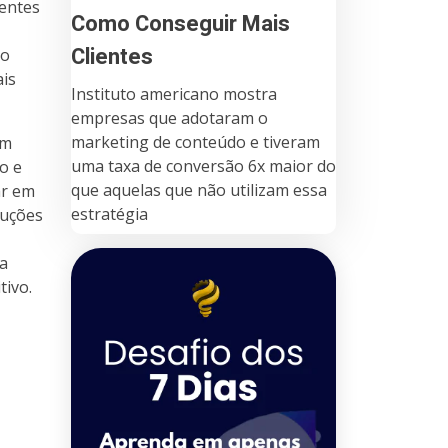
rentes
Como Conseguir Mais
Clientes
do
ais
Instituto americano mostra
empresas que adotaram o
marketing de conteúdo e tiveram
ém
uma taxa de conversão 6x maior do
o e
que aquelas que não utilizam essa
ar em
estratégia
luções
ra
ivo.