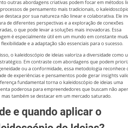
to outras abordagens criativas podem focar em métodos l
processos de pensamento mais tradicionais, o kaleidoscópi
 se destaca por sua natureza não linear e colaborativa. Ele in
ura de diferentes perspectivas e a exploração de conexões
radas, o que pode levar a soluções mais inovadoras. Essa
gem é especialmente útil em um mundo em constante mud
 flexibilidade e a adaptação são essenciais para o sucesso.
isso, o kaleidoscópio de ideias valoriza a diversidade como 
estratégico. Em contraste com abordagens que podem priori
neidade ou a conformidade, essa metodologia reconhece 
ade de experiências e pensamentos pode gerar insights vali
iferença fundamental torna o kaleidoscópio de ideias uma
menta poderosa para empreendedores que buscam não ape
, mas também se destacar em um mercado saturado.
de e quando aplicar o