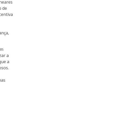
ineares
o de
centiva
ança,
um
zar a
que a
osos.
nas