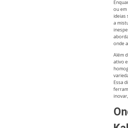
Enquan
ou em 
ideias
a mist
inespe
aborda
onde a
Além d
ativo 
homoge
varied
Essa d
ferra
inovar
On