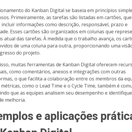
ionamento do Kanban Digital se baseia em princípios simpl
sos. Primeiramente, as tarefas são listadas em cartões, que
incluir informações como descrição, responsável, prazo e
dade. Esses cartões são organizados em colunas que repre
us atual das tarefas. À medida que o trabalho avança, os car
vidos de uma coluna para outra, proporcionando uma visão
gresso do projeto.
isso, muitas ferramentas de Kanban Digital oferecem recur
nais, como comentários, anexos e integrações com outras
ormas, o que facilita a colaboração entre os membros da equ
 métricas, como o Lead Time e o Cycle Time, também é com
indo que as equipes analisem seu desempenho e identifiqu
de melhoria.
emplos e aplicações prátic