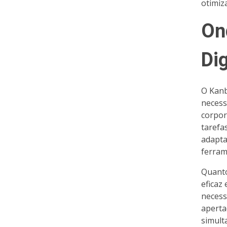
otimiz
On
Dig
O Kanb
necess
corpor
tarefa
adapta
ferram
Quanto
eficaz
necess
aperta
simult