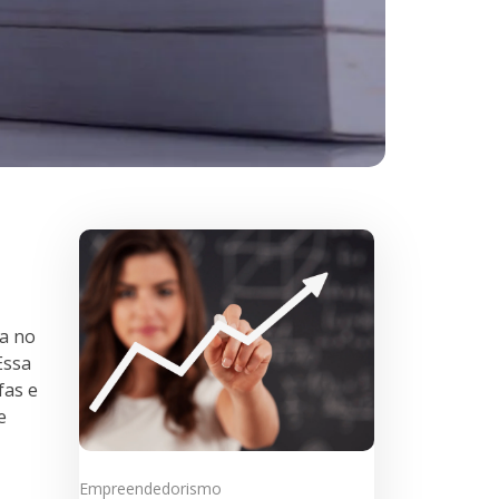
ia no
Essa
fas e
e
Empreendedorismo