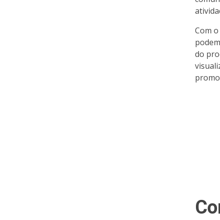
ativida
Com o 
podem 
do pro
visuali
promov
Co