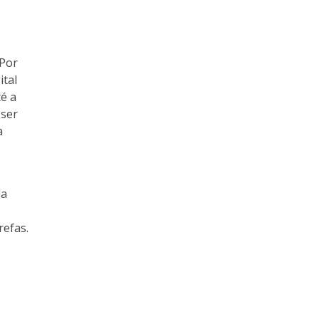
 Por
tal
té a
 ser
a
da
refas.