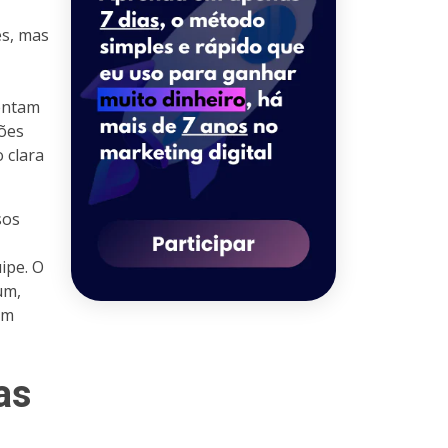
es, mas
sentam
tões
 clara
sos
ipe. O
um,
em
as