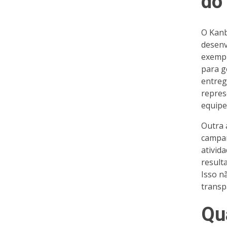
do
O Kanb
desenv
exempl
para g
entrega
repres
equipe
Outra 
campan
ativid
result
Isso n
transp
Qu