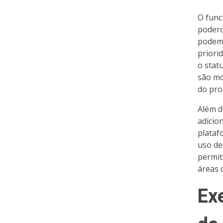
O func
podero
podem 
priori
o stat
são mo
do pro
Além d
adicio
plataf
uso de
permit
áreas 
Ex