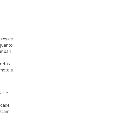
 reside
nquanto
Kanban
arefas
emoto e
l, é
lidade
uscam