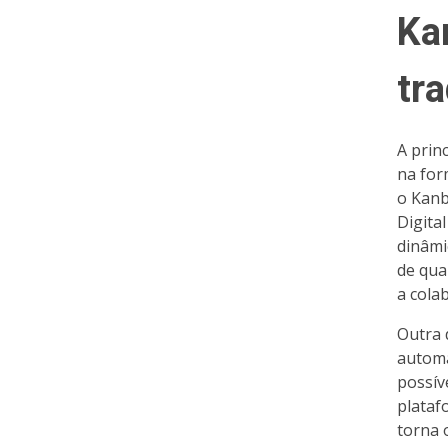
Ka
tra
A prin
na for
o Kanb
Digita
dinâmi
de qua
a cola
Outra 
automa
possív
plataf
torna 