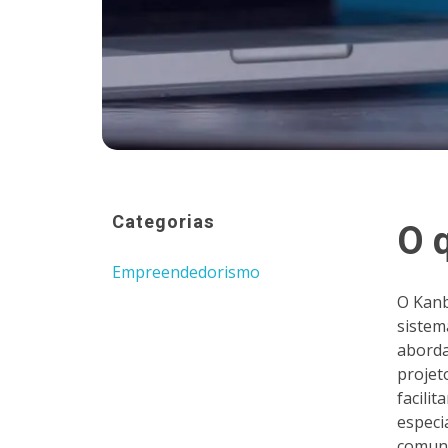
Categorias
O 
Empreendedorismo
O Kanb
sistem
aborda
projet
facilit
especi
comuni