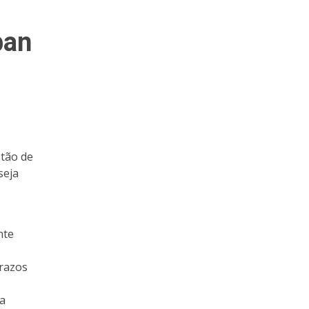
ban
stão de
seja
nte
prazos
 a