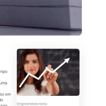
ampo
 uma
sso em
do
Empreendedorismo
riar