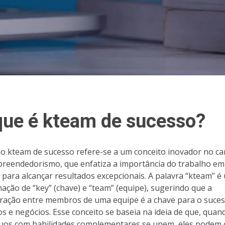
que é kteam de sucesso?
o kteam de sucesso refere-se a um conceito inovador no c
reendedorismo, que enfatiza a importância do trabalho em
 para alcançar resultados excepcionais. A palavra “kteam” é
ação de “key” (chave) e “team” (equipe), sugerindo que a
ração entre membros de uma equipe é a chave para o suce
os e negócios. Esse conceito se baseia na ideia de que, quan
duos com habilidades complementares se unem, eles podem c