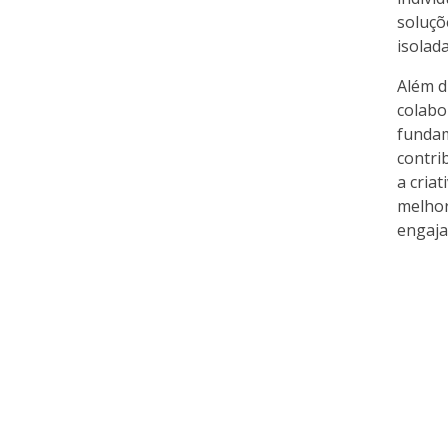
soluçõ
isolad
Além d
colabo
fundam
contri
a cria
melhor
engaja