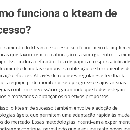
mo funciona o kteam de
cesso?
ionamento do kteam de sucesso se dá por meio da impleme
ticas que favorecem a colaboração e a sinergia entre os m
pe. Isso inclui a definição clara de papéis e responsabilidade
lecimento de metas comuns e a utilização de ferramentas d
cação eficazes. Através de reuniões regulares e feedback
uo, a equipe pode monitorar seu progresso e ajustar suas
égias conforme necessário, garantindo que todos estejam
dos e motivados a alcançar os objetivos propostos.
isso, o kteam de sucesso também envolve a adoção de
logias ágeis, que permitem uma adaptação rápida às muda
os do mercado. Essas metodologias incentivam a experiment
ndizagem contínua, permitindo que a equipe teste novas ide