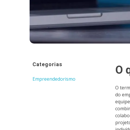
Categorias
O 
Empreendedorismo
O term
do emp
equipe
combin
colabo
projet
indiví