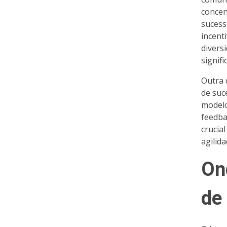
concen
sucess
incent
divers
signifi
Outra 
de suc
modelo
feedba
crucia
agilid
On
de