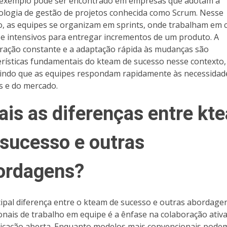
exemplo pode ser encontrado em empresas que adotam a
logia de gestão de projetos conhecida como Scrum. Nesse
, as equipes se organizam em sprints, onde trabalham em c
 e intensivos para entregar incrementos de um produto. A
ração constante e a adaptação rápida às mudanças são
erísticas fundamentais do kteam de sucesso nesse contexto,
indo que as equipes respondam rapidamente às necessidad
es e do mercado.
ais as diferenças entre kt
 sucesso e outras
ordagens?
cipal diferença entre o kteam de sucesso e outras abordage
ionais de trabalho em equipe é a ênfase na colaboração ativa
cação aberta. Enquanto modelos mais convencionais pode