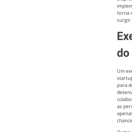
implem
torna 
surgir
Ex
do
Um exe
startu
para d
desenv
colabo
as per
apenas
chance