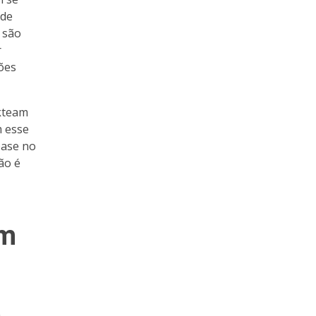
 de
 são
r
ões
 kteam
m esse
base no
ão é
am