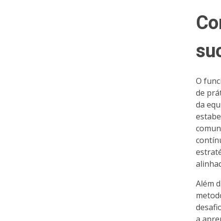
Co
su
O func
de prá
da equi
estabe
comuni
contín
estrat
alinha
Além d
metodo
desafi
a apre