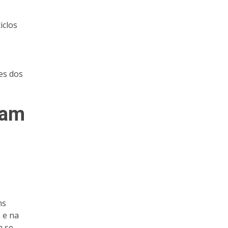
iclos
es dos
eam
ns
 e na
m se