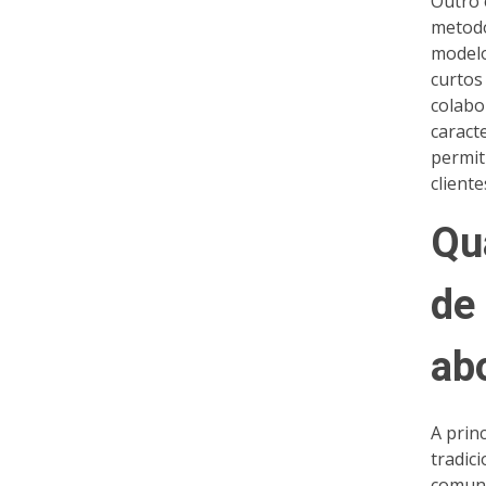
Outro 
metodo
modelo
curtos
colabo
caract
permit
client
Qu
de
ab
A prin
tradic
comuni