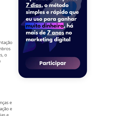
ntação
embros
s, o
e
nças e
ação e
ias e