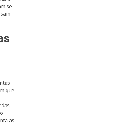
am se
ossam
as
untas
um que
todas
ão
nta as