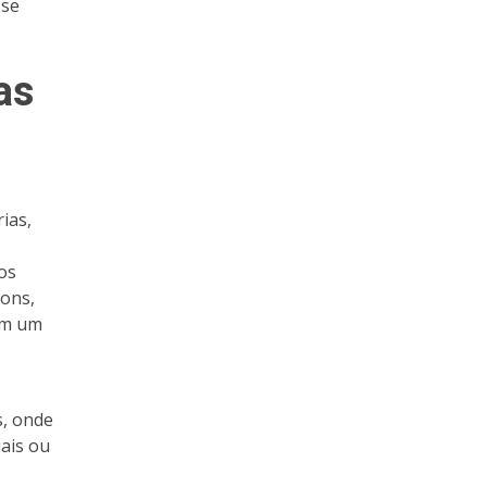
 se
as
ias,
os
hons,
em um
s, onde
ais ou