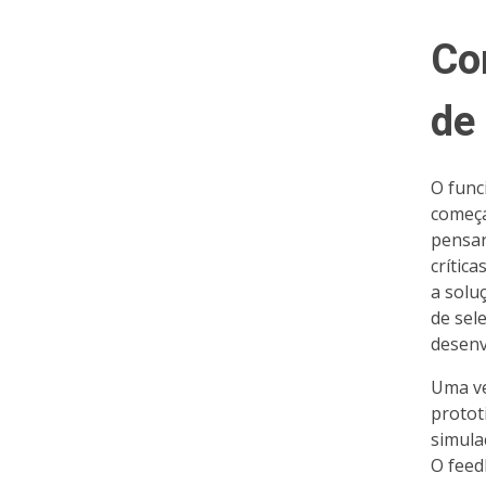
Co
de 
O func
começa
pensar
crític
a solu
de sel
desenv
Uma ve
protot
simula
O feed