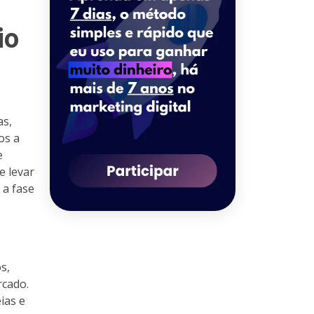
io
as,
os a
e
e levar
 a fase
s,
rcado.
ias e