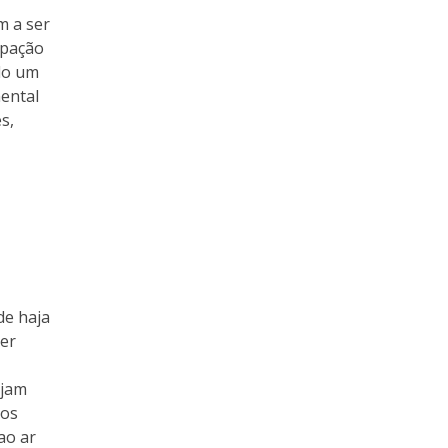
m a ser
ipação
ndo um
ental
s,
de haja
ser
ejam
ços
ao ar