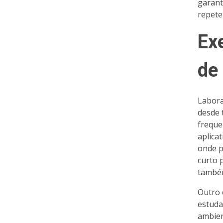
garant
repete
Ex
de 
Labora
desde 
freque
aplica
onde p
curto 
também
Outro 
estuda
ambien