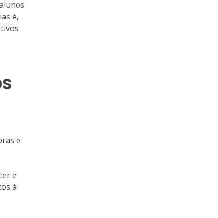
 alunos
ias é,
tivos.
os
oras e
cer e
tos à