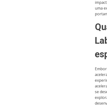
impact
uma ex
portan
Qu
Lab
es
Embora
aceler
experi
aceler
se des
explor
desenv