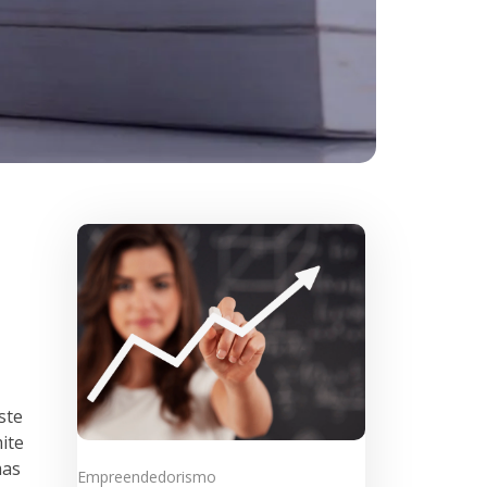
ste
ite
mas
Empreendedorismo