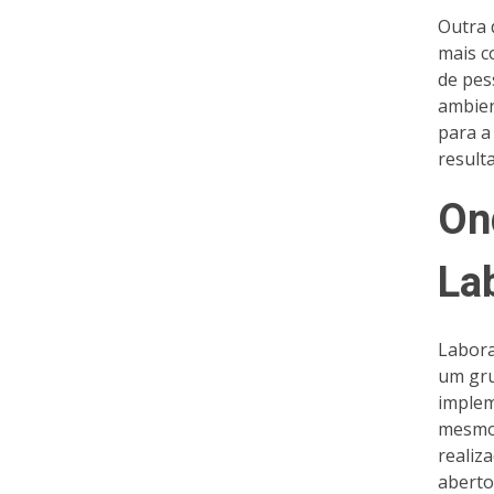
Outra 
mais c
de pes
ambien
para a
result
On
La
Labora
um gru
implem
mesmo 
realiz
aberto