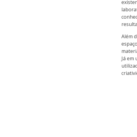
existe
labora
conhec
result
Além d
espaço
materi
Já em 
utiliz
criati