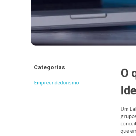
Categorias
O 
Empreendedorismo
Id
Um Lab
grupos
concei
que em