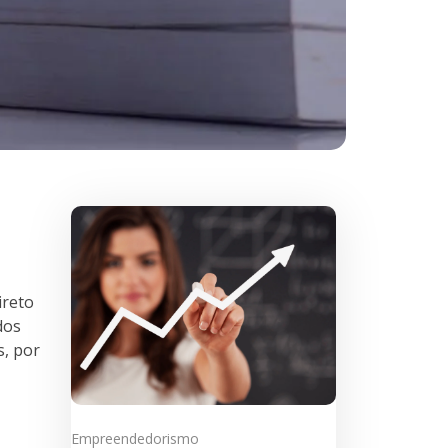
ireto
dos
s, por
Empreendedorismo