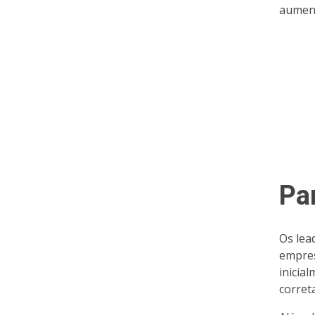
aument
Pa
Os lea
empres
inicia
corret