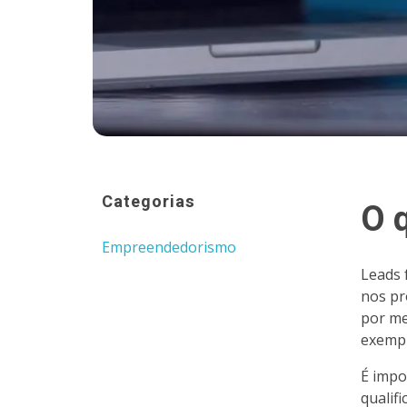
Categorias
O q
Empreendedorismo
Leads 
nos pr
por me
exempl
É impo
qualif