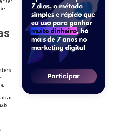
mentar
de
as
tters
e
a.
atrair
mais
e