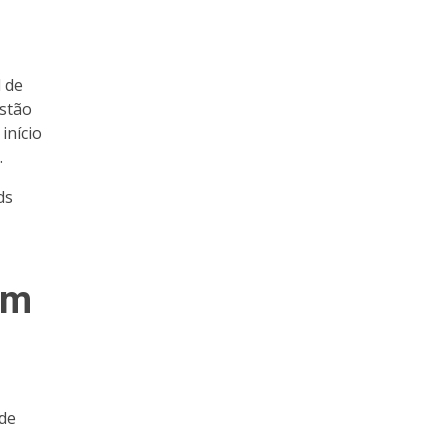
l de
estão
início
.
ds
om
 de