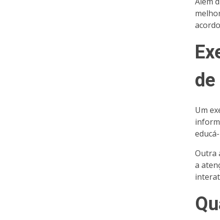
Além d
melhor
acordo
Ex
de 
Um exe
inform
educá-
Outra 
a aten
interat
Qu