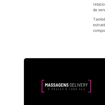
relaci
de ven
Também
estrat
compor