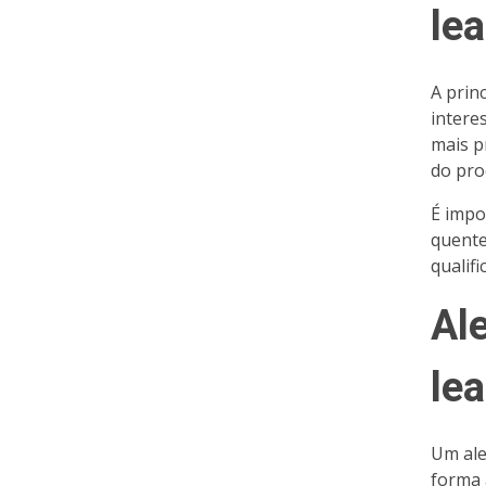
lea
A princ
intere
mais p
do pro
É impo
quente
qualifi
Al
lea
Um ale
forma 