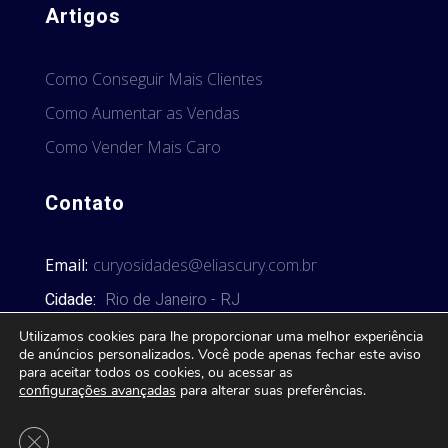
Artigos
Como Conseguir Mais Clientes
Como Aumentar as Vendas
Como Vender Mais Caro
Contato
Email:
curyosidades@eliascury.com.br
Cidade:
Rio de Janeiro - RJ
Utilizamos cookies para lhe proporcionar uma melhor experiência
de anúncios personalizados. Você pode apenas fechar este aviso
para aceitar todos os cookies, ou acessar as
configurações avançadas
para alterar suas preferências.
© 2026 Curyosidades. Todos os direitos reservados.
Close GDPR Cookie Banner