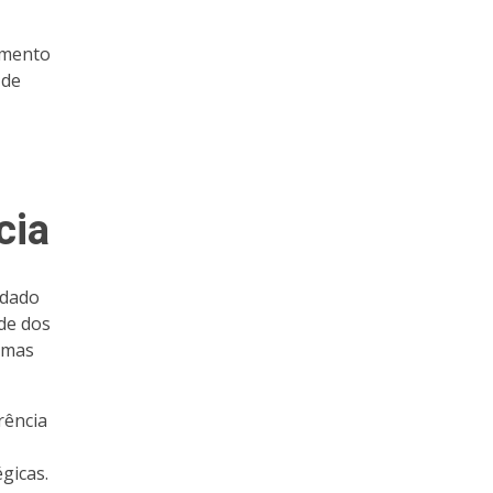
amento
 de
cia
idado
ade dos
ormas
rência
gicas.