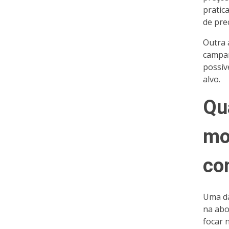
pratic
de pre
Outra 
campan
possíve
alvo.
Qu
mo
co
Uma da
na abo
focar 