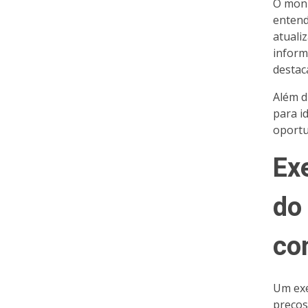
O moni
entend
atuali
inform
destac
Além d
para i
oportu
Ex
do
co
Um exe
preços