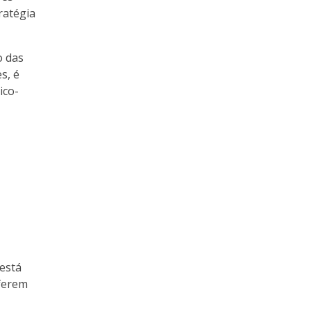
ratégia
o das
s, é
ico-
está
ferem