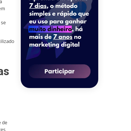
a
rem
 se
ilizado
as
e de
res