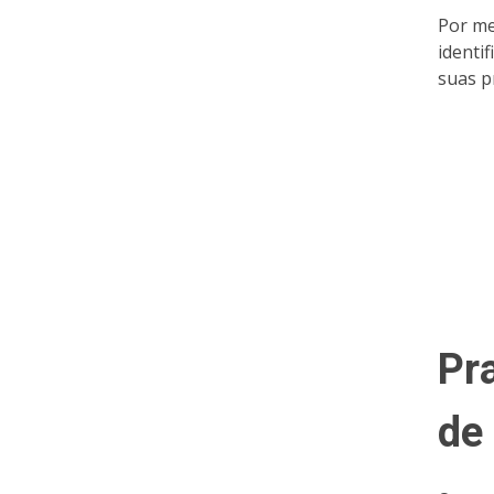
Por me
identi
suas p
Pr
de