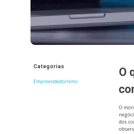
Categorias
O 
Empreendedorismo
co
O moni
negóci
dos co
observ