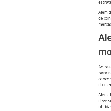
estrat
Além d
de con
mercad
Al
mo
Ao rea
para nã
concor
do mer
Além d
deve s
obtida