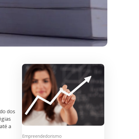
ndo dos
égias
até a
Empreendedorismo