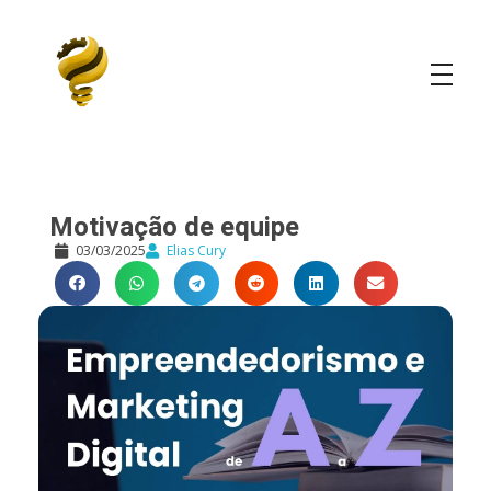
Elias Cury
A Curiosidade é o Motor do Mundo
Motivação de equipe
03/03/2025
Elias Cury