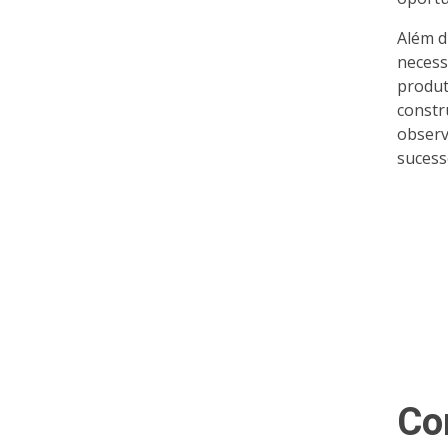
Além d
necess
produt
constr
observ
sucess
Co