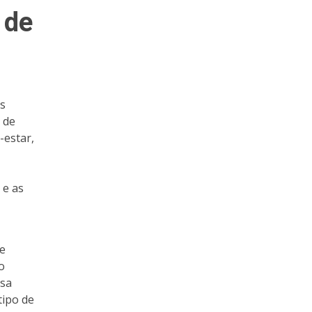
 de
es
 de
-estar,
 e as
e
o
ssa
tipo de