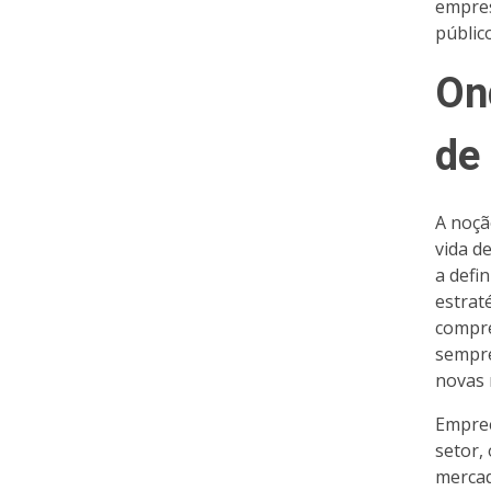
empres
públic
On
de
A noçã
vida d
a defi
estrat
compre
sempre
novas 
Empree
setor,
mercad