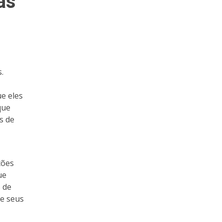
as
.
e eles
que
s de
ções
ue
s de
de seus