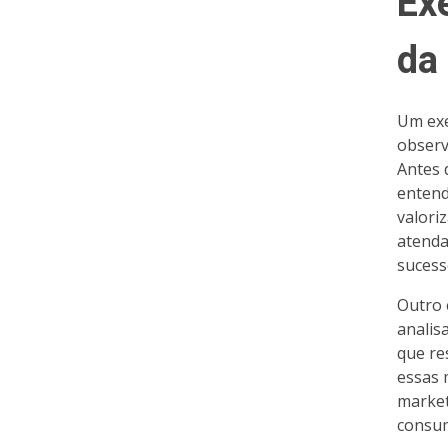
Ex
da
Um exe
observ
Antes 
entend
valori
atenda
sucess
Outro 
analis
que re
essas 
market
consum