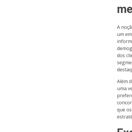
me
A noçã
um emp
inform
demogr
dos cl
segmen
destaq
Além d
uma ve
prefer
concor
que os
estrat