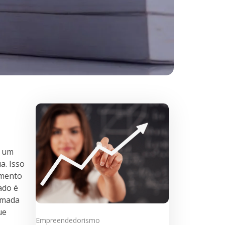
e um
. Isso
amento
ado é
tomada
ue
Empreendedorismo