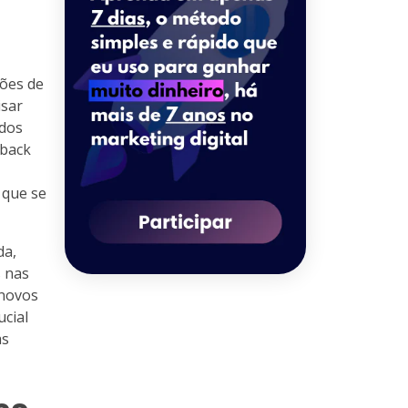
ões de
isar
ados
dback
 que se
da,
 nas
 novos
ucial
as