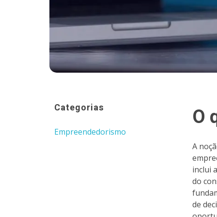
Categorias
O 
Empreendedorismo
A noçã
empree
inclui
do con
fundam
de dec
oportu