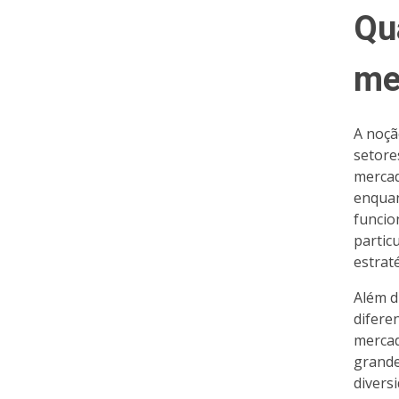
Qu
me
A noçã
setore
mercad
enquan
funcio
partic
estrat
Além d
difere
mercad
grande
divers