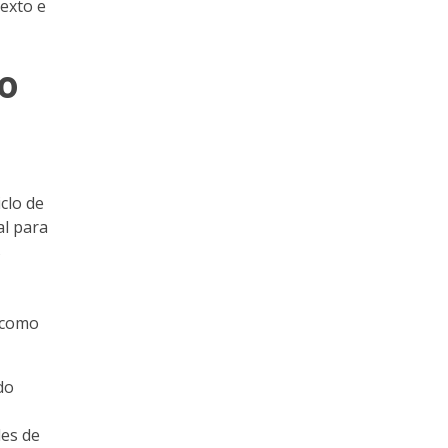
exto e
ão
clo de
al para
s
 como
do
es de