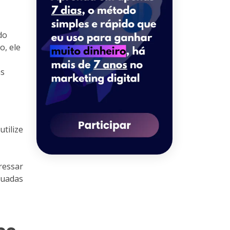
do
o, ele
as
tilize
ressar
quadas