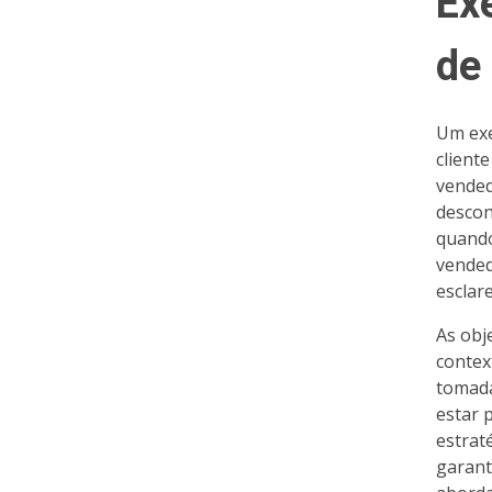
Ex
de
Um exe
client
vended
descon
quando
vended
esclar
As obj
contex
tomada
estar 
estrat
garant