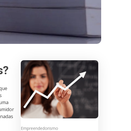
s?
 que
s
 uma
sumidor
onadas
Empreendedorismo