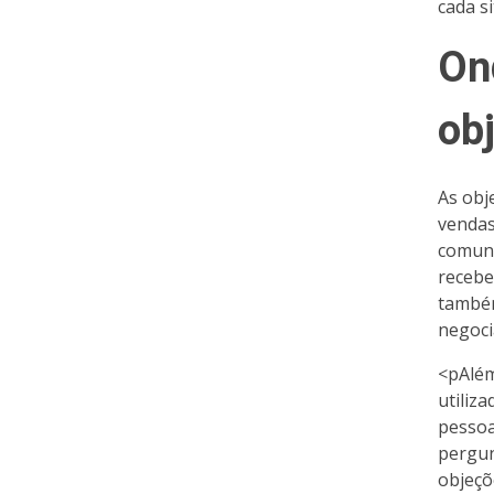
cada s
On
ob
As obj
vendas
comuns
recebe
também
negoci
<pAlém
utiliz
pessoa
pergun
objeçõ