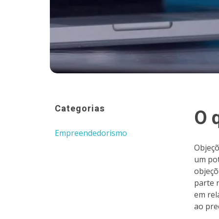
Categorias
O 
Empreendedorismo
Objeçõ
um pot
objeçõ
parte 
em rel
ao pre