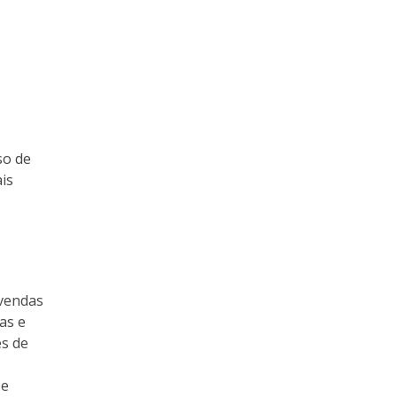
so de
is
 vendas
as e
és de
 e