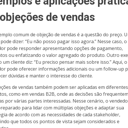
emplos e aplicações prátic
 objeções de vendas
mplo comum de objeção de vendas é a questão do preço. 
e pode dizer: “Eu não posso pagar isso agora.” Nesse caso, o
or pode responder apresentando opções de pagamento,
tos ou enfatizando o valor agregado do produto. Outro ex
 um cliente diz: “Eu preciso pensar mais sobre isso.” Aqui, o
or pode oferecer informações adicionais ou um follow-up 
ecer dúvidas e manter o interesse do cliente.
eções de vendas também podem ser aplicadas em diferentes
tos, como em vendas B2B, onde as decisões são frequente
s por várias partes interessadas. Nesse cenário, o vendedo
preparado para lidar com múltiplas objeções e adaptar sua
égia de acordo com as necessidades de cada stakeholder,
indo que todos os pontos de vista sejam considerados e