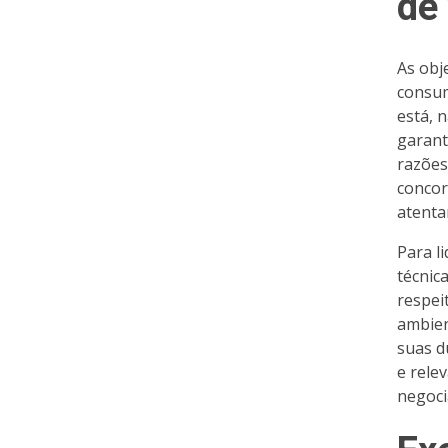
de
As obj
consum
está, 
garant
razões
concor
atenta
Para l
técnic
respei
ambien
suas d
e rele
negoci