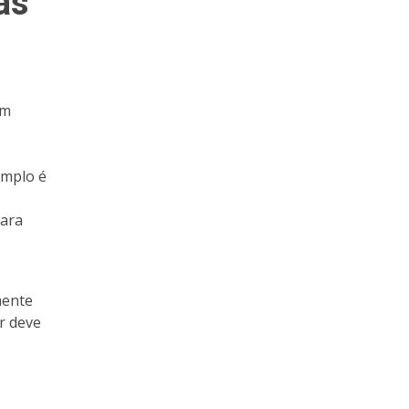
as
Um
emplo é
para
mente
r deve