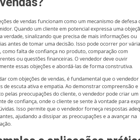
 vendas?
eções de vendas funcionam como um mecanismo de defesa 
idor. Quando um cliente em potencial expressa uma objeçã
na verdade, sinalizando que precisa de mais informações ou
ias antes de tomar uma decisão. Isso pode ocorrer por vári
, como falta de confiança no produto, comparação com
rentes ou questões financeiras. O vendedor deve ouvir
mente essas objeções e abordá-las de forma construtiva.
idar com objeções de vendas, é fundamental que o vendedor u
as de escuta ativa e empatia. Ao demonstrar compreensão e
to pelas preocupações do cliente, o vendedor pode criar um
te de confiança, onde o cliente se sente à vontade para exp
úvidas. Isso permite que o vendedor forneça respostas ade
vantes, ajudando a dissipar as preocupações e a avançar na
ação.