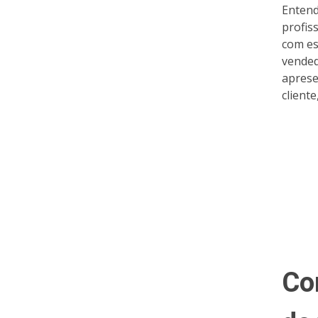
Entend
profis
com es
vended
aprese
client
Co