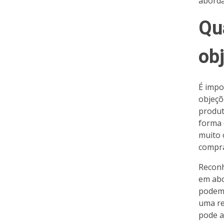
aborda
Qu
ob
É impo
objeçõ
produt
forma 
muito 
compra
Reconh
em abo
podem 
uma re
pode a