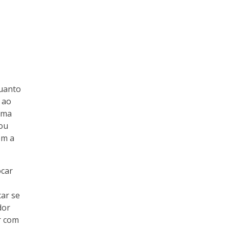
quanto
 ao
uma
tou
om a
ocar
car se
dor
r com