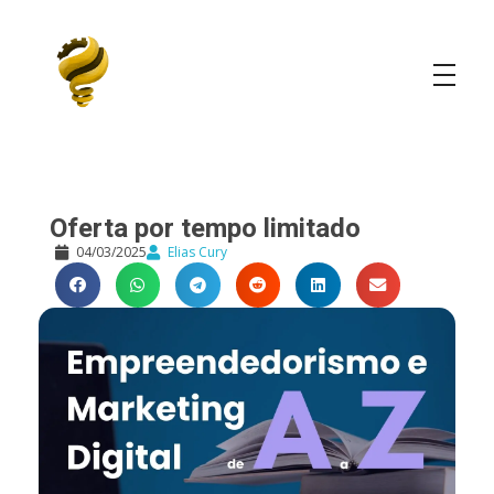
Elias Cury
A Curiosidade é o Motor do Mundo
Oferta por tempo limitado
04/03/2025
Elias Cury