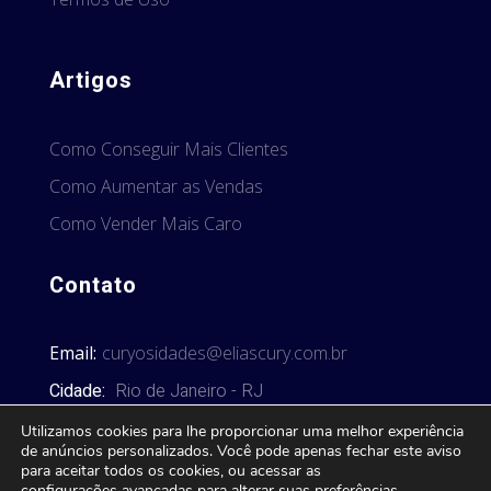
Artigos
Como Conseguir Mais Clientes
Como Aumentar as Vendas
Como Vender Mais Caro
Contato
Email:
curyosidades@eliascury.com.br
Cidade:
Rio de Janeiro - RJ
Utilizamos cookies para lhe proporcionar uma melhor experiência
de anúncios personalizados. Você pode apenas fechar este aviso
para aceitar todos os cookies, ou acessar as
configurações avançadas
para alterar suas preferências.