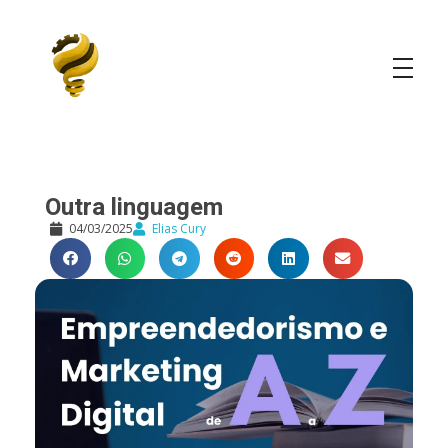
Elias Cury
A Curiosidade é o Motor do Mundo
Outra linguagem
04/03/2025
Elias Cury