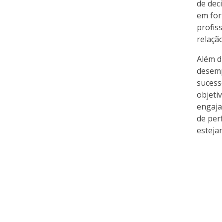
de dec
em for
profis
relaçã
Além d
desemp
sucess
objeti
engaja
de per
esteja