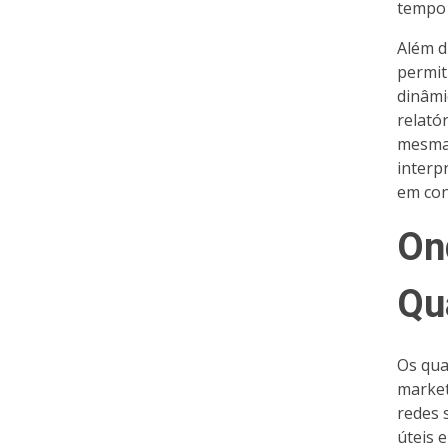
tempo 
Além d
permit
dinâmi
relató
mesma 
interp
em con
On
Qu
Os qua
market
redes 
úteis 