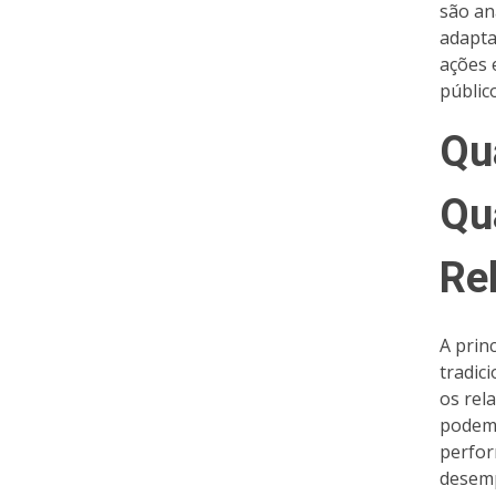
são an
adapta
ações 
públic
Qu
Qu
Rel
A prin
tradic
os rel
podem 
perfor
desemp