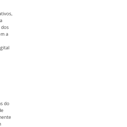
tivos,
ra
a dos
em a
gital
as do
de
lmente
m