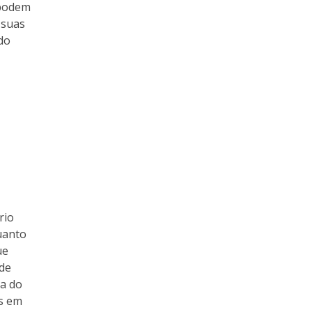
 podem
 suas
do
rio
uanto
ue
 de
ra do
as em