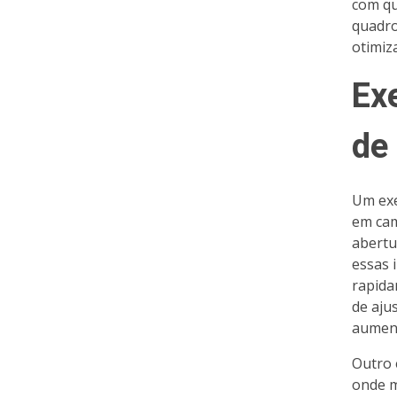
com qu
quadro
otimiz
Ex
de
Um exe
em cam
abertu
essas 
rapida
de aju
aument
Outro 
onde m