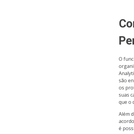
Co
Pe
O func
organi
Analyt
são en
os pro
suas c
que o q
Além d
acordo
é poss