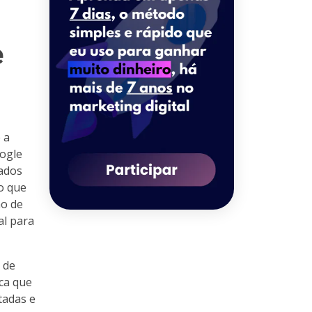
e
 a
oogle
dados
o que
ho de
al para
 de
ica que
tadas e