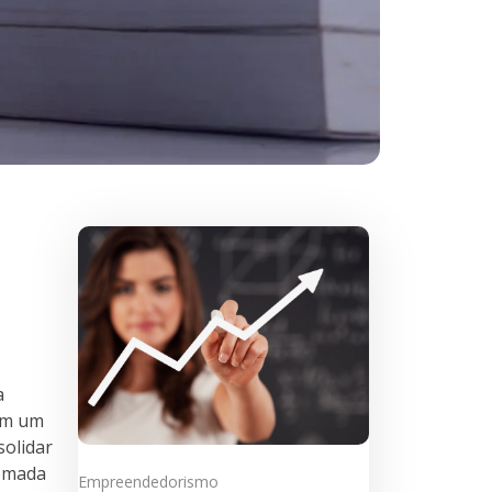
a
em um
solidar
tomada
Empreendedorismo