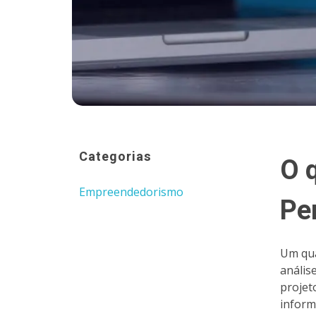
Categorias
O 
Empreendedorismo
Pe
Um qua
anális
projet
inform