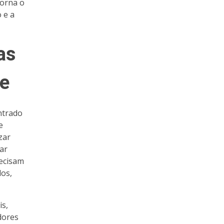
torna o
 e a
as
e
ntrado
e
zar
ar
ecisam
dos,
is,
dores