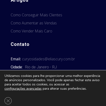
Artigos
Como Conseguir Mais Clientes
Como Aumentar as Vendas
Como Vender Mais Caro
Contato
Email:
curyosidades@eliascury.com.br
Cidade:
Rio de Janeiro - RJ
Utilizamos cookies para lhe proporcionar uma melhor experiência
de anúncios personalizados. Você pode apenas fechar este aviso
para aceitar todos os cookies, ou acessar as
configurações avançadas
para alterar suas preferências.
© 2026 Curyosidades. Todos os direitos reservados.
Close GDPR Cookie Banner