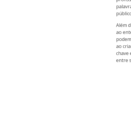
palavr
públic
Além d
ao ent
podem 
ao cri
chave 
entre 