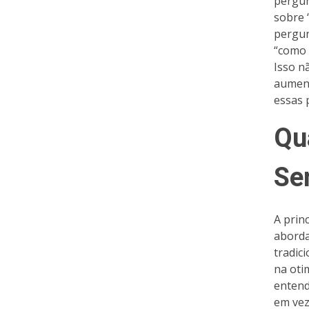
pergun
sobre 
pergun
“como 
Isso n
aument
essas 
Qu
Se
A prin
aborda
tradic
na oti
entend
em vez