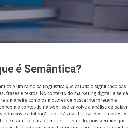
que é Semântica?
ntica é um ramo da linguística que estuda o significado das
as, frases e textos. No contexto do marketing digital, a semâ
ere à maneira como os motores de busca interpretam e
endem o conteúdo na web. Isso envolve a análise de palavr
 sinônimos e a intenção por trás das buscas dos usuários. A
ica é essencial para otimizar o conteúdo, pois permite que 
sionais de marketing criem textos que não apenas contenh