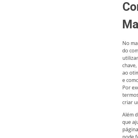
Co
Ma
No mar
do com
utiliz
chave,
ao oti
e como
Por ex
termos
criar u
Além d
que aj
página
pode f