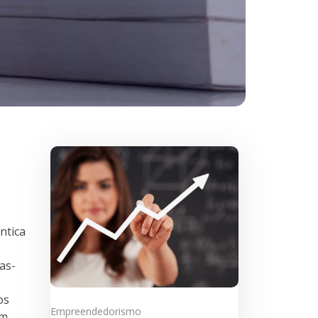
ntica
as-
os
Empreendedorismo
am