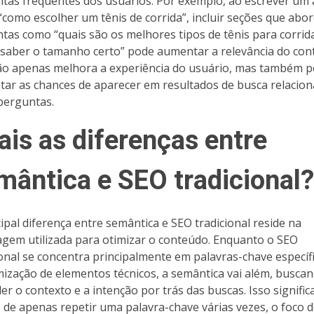
tas frequentes dos usuários. Por exemplo, ao escrever um 
“como escolher um tênis de corrida”, incluir seções que ab
tas como “quais são os melhores tipos de tênis para corrid
saber o tamanho certo” pode aumentar a relevância do con
ão apenas melhora a experiência do usuário, mas também 
ar as chances de aparecer em resultados de busca relacion
perguntas.
ais as diferenças entre
mântica e SEO tradicional?
cipal diferença entre semântica e SEO tradicional reside na
gem utilizada para otimizar o conteúdo. Enquanto o SEO
ional se concentra principalmente em palavras-chave específ
mização de elementos técnicos, a semântica vai além, busca
er o contexto e a intenção por trás das buscas. Isso signific
 de apenas repetir uma palavra-chave várias vezes, o foco 