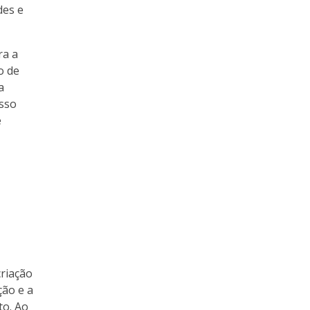
des e
ra a
o de
a
Isso
e
criação
ção e a
to. Ao