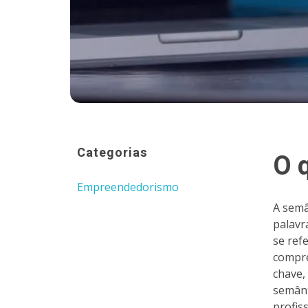
Categorias
O 
Empreendedorismo
A semâ
palavr
se ref
compre
chave,
semânt
profis