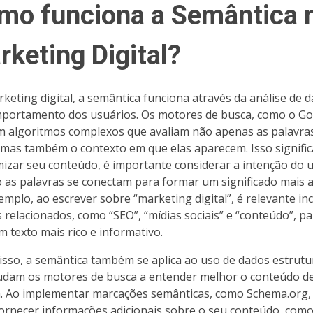
mo funciona a Semântica 
rketing Digital?
keting digital, a semântica funciona através da análise de 
portamento dos usuários. Os motores de busca, como o Go
am algoritmos complexos que avaliam não apenas as palavra
 mas também o contexto em que elas aparecem. Isso signific
mizar seu conteúdo, é importante considerar a intenção do 
 as palavras se conectam para formar um significado mais 
emplo, ao escrever sobre “marketing digital”, é relevante inc
 relacionados, como “SEO”, “mídias sociais” e “conteúdo”, pa
m texto mais rico e informativo.
isso, a semântica também se aplica ao uso de dados estrutu
udam os motores de busca a entender melhor o conteúdo d
. Ao implementar marcações semânticas, como Schema.org,
ornecer informações adicionais sobre o seu conteúdo, com