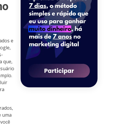
no
dados e
ogle,
s-
a que,
usuário
amplo.
luir
ra
rados,
e uma
 você
o