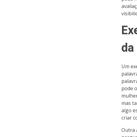
avalia
visibi
Ex
da
Um exe
palavr
palavr
pode o
mulher
mas ta
algo e
criar 
Outra 