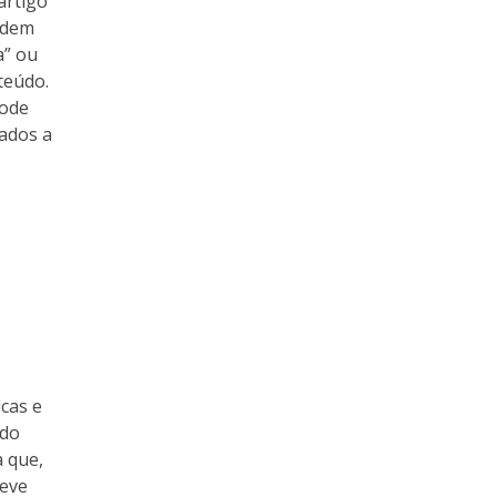
artigo
ordem
a” ou
teúdo.
pode
ados a
icas e
ndo
a que,
deve