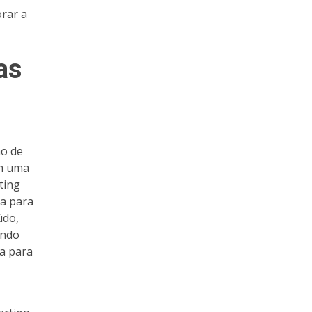
orar a
as
ão de
em uma
ting
da para
údo,
ando
da para