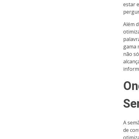
estar 
pergun
Além d
otimiz
palavr
gama m
não só
alcanç
inform
On
Se
A semâ
de con
otimiz