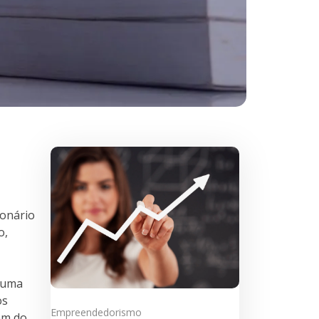
ionário
o,
o uma
os
Empreendedorismo
em do