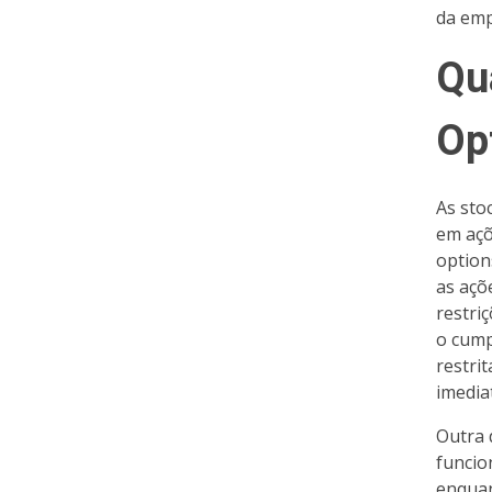
da emp
Qu
Opt
As sto
em açõ
option
as açõ
restri
o cump
restri
imedia
Outra 
funcio
enquan