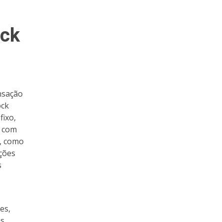
ock
nsação
ock
fixo,
s com
s, como
ações
s
es,
as