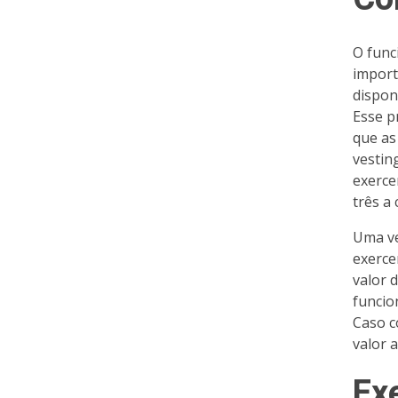
O func
import
dispon
Esse p
que as
vestin
exerce
três a 
Uma ve
exerce
valor 
funcio
Caso c
valor 
Ex