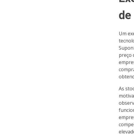
de
Um exe
tecnol
Suponh
preço 
empres
compra
obtend
As sto
motiva
observ
funcio
empres
compen
elevad