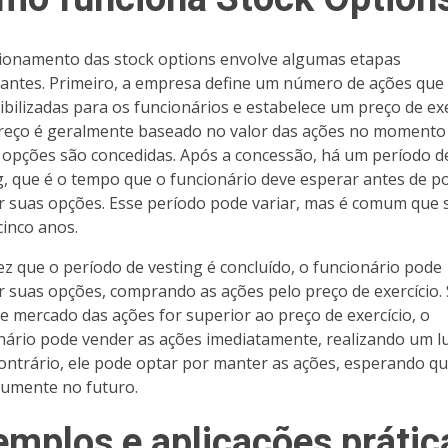
ionamento das stock options envolve algumas etapas
antes. Primeiro, a empresa define um número de ações que
ibilizadas para os funcionários e estabelece um preço de exe
reço é geralmente baseado no valor das ações no moment
 opções são concedidas. Após a concessão, há um período d
g, que é o tempo que o funcionário deve esperar antes de p
r suas opções. Esse período pode variar, mas é comum que 
cinco anos.
z que o período de vesting é concluído, o funcionário pode
r suas opções, comprando as ações pelo preço de exercício. 
de mercado das ações for superior ao preço de exercício, o
nário pode vender as ações imediatamente, realizando um lu
ontrário, ele pode optar por manter as ações, esperando q
aumente no futuro.
emplos e aplicações prátic