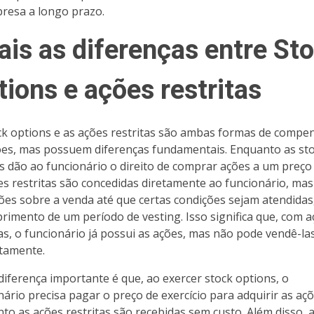
resa a longo prazo.
ais as diferenças entre St
ions e ações restritas
ck options e as ações restritas são ambas formas de compe
es, mas possuem diferenças fundamentais. Enquanto as st
s dão ao funcionário o direito de comprar ações a um preço 
es restritas são concedidas diretamente ao funcionário, ma
ções sobre a venda até que certas condições sejam atendida
rimento de um período de vesting. Isso significa que, com 
tas, o funcionário já possui as ações, mas não pode vendê-la
tamente.
diferença importante é que, ao exercer stock options, o
nário precisa pagar o preço de exercício para adquirir as açõ
to as ações restritas são recebidas sem custo. Além disso, 