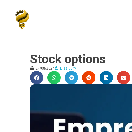
Elias Cury
A Curiosidade é o Motor do Mundo
Stock options
24/08/2024
Elias Cury