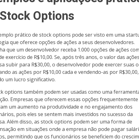
 Stock Options
mplo prático de stock options pode ser visto em uma start
ogia que oferece opções de ações a seus desenvolvedores.
a que um desenvolvedor receba 1.000 opções de ações co
de exercício de R$10,00. Se, após três anos, o valor das açõe
a subir para R$30,00, o desenvolvedor pode exercer suas o
ndo as ações por R$10,00 cada e vendendo-as por R$30,00,
o um lucro significativo.
ck options também podem ser usadas como uma ferrament
ção. Empresas que oferecem essas opções frequentemente
am um aumento na produtividade e no engajamento dos
nários, pois eles se sentem mais investidos no sucesso da
a. Além disso, as stock options podem ser uma forma de
sação em situações onde a empresa não pode pagar salár
os, permitindo que os funcionários se beneficiem do cresci