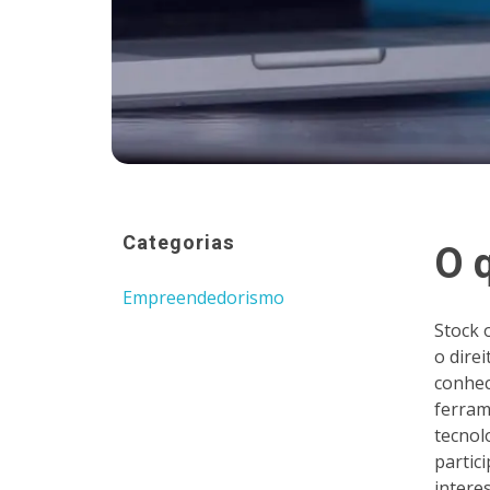
Categorias
O 
Empreendedorismo
Stock 
o dire
conhec
ferram
tecnol
partic
intere