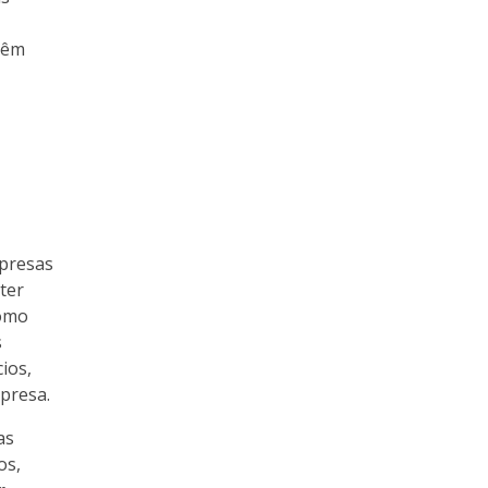
têm
mpresas
ter
como
s
ios,
presa.
as
os,