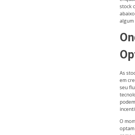
stock 
abaixo
algum 
On
Op
As sto
em cre
seu fl
tecnol
podem 
incent
O mome
optam 