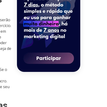
 serão
rcício.
o em
e
oder
seja de
Se o
cro.
ue seu
as