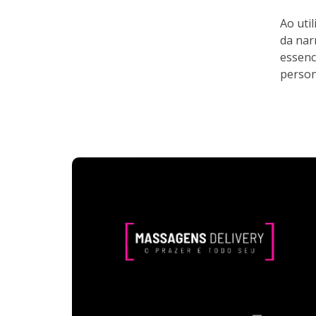
Ao uti
da nar
essenc
person