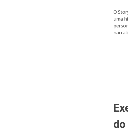
O Stor
uma his
person
narrat
Ex
do