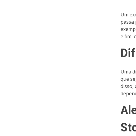
Um exe
passa 
exempl
e fim,
Di
Uma di
que se
disso,
depend
Ale
St