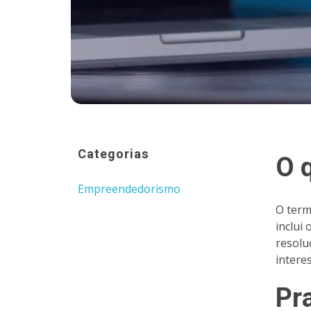
Categorias
O 
Empreendedorismo
O term
inclui
resolu
intere
Pr