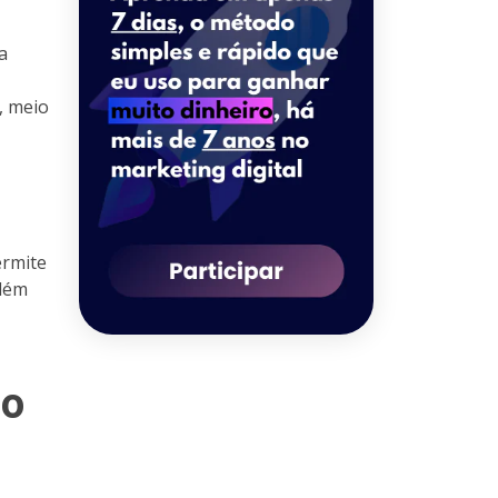
a
, meio
ermite
Além
 o