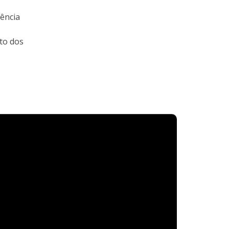
tência
to dos