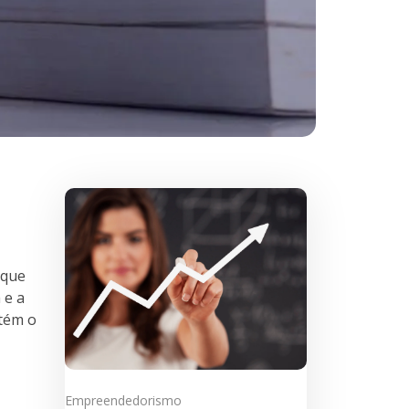
 que
 e a
ntém o
Empreendedorismo