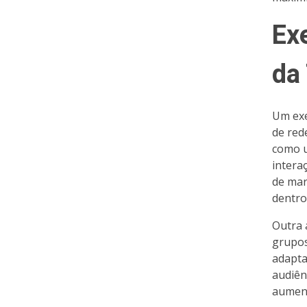
Ex
da
Um exe
de red
como u
intera
de mar
dentro
Outra 
grupos
adapta
audiên
aument