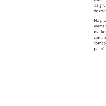
os gru
de co
Na prá
elemen
market
compar
compor
padrõe