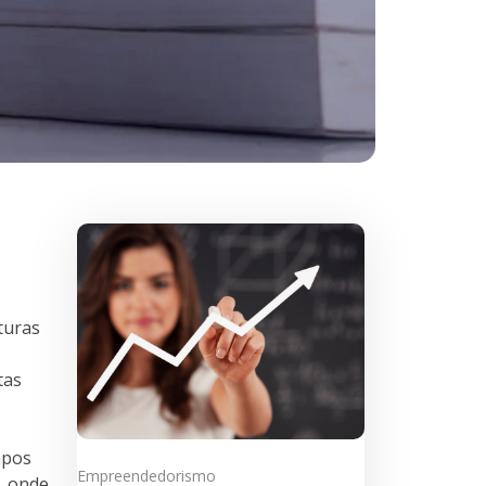
turas
tas
o
mpos
Empreendedorismo
l, onde