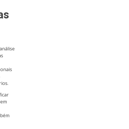
as
análise
as
ionais
m
ios.
ficar
dem
ambém