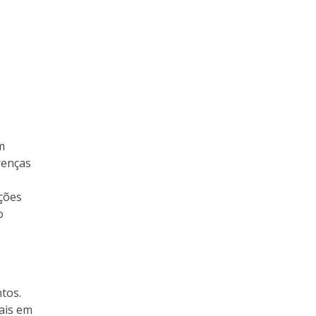
m
renças
ções
o
tos.
ais em