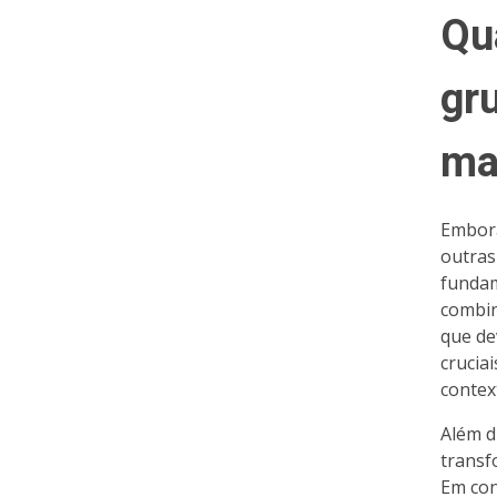
Qu
gr
ma
Embora
outras
fundam
combin
que de
crucia
contex
Além d
transf
Em con