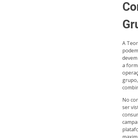
Co
Gr
A Teor
podem 
devem 
a form
operaç
grupo,
combin
No con
ser vi
consum
campan
plataf
maximi