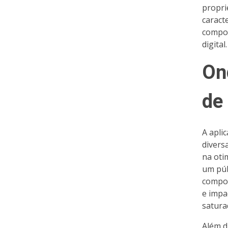
propri
caract
compor
digital.
On
de
A apli
divers
na oti
um púb
compor
e impa
satura
Além d