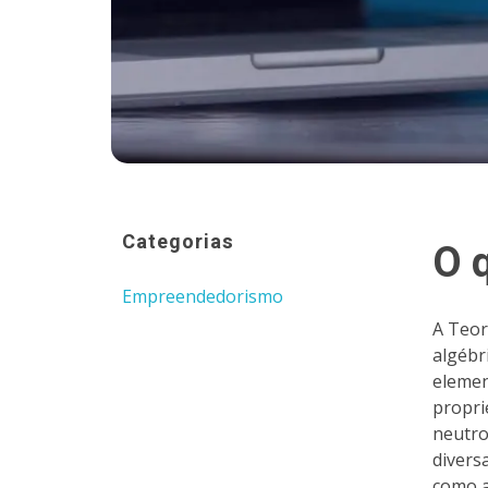
Categorias
O 
Empreendedorismo
A Teor
algébr
elemen
propri
neutro
divers
como a