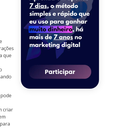
e
rações
ma que
o
quando
s pode
 criar
 em
 para