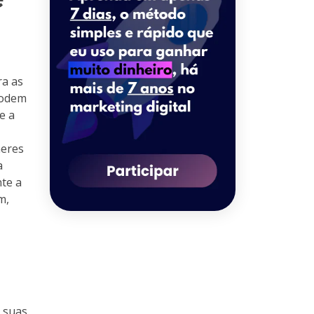
ra as
podem
e a
heres
a
te a
m,
e suas