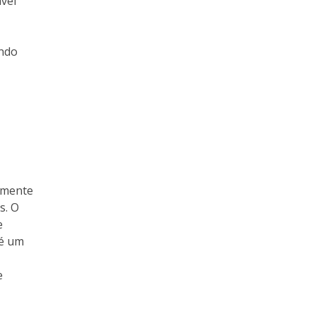
vel
indo
emente
s. O
e
 é um
e