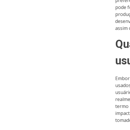
prefer
pode f
produç
desenv
assim 
Qu
usu
Embora
usados
usuári
realme
termo 
impact
tomado