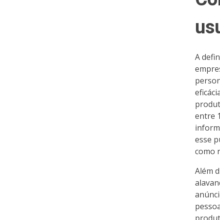
us
A defi
empres
person
eficác
produt
entre 
inform
esse p
como r
Além d
alavan
anúnci
pessoa
produt