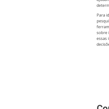
determ
Para i
pesqui
ferram
sobre 
essas 
decisõ
Co