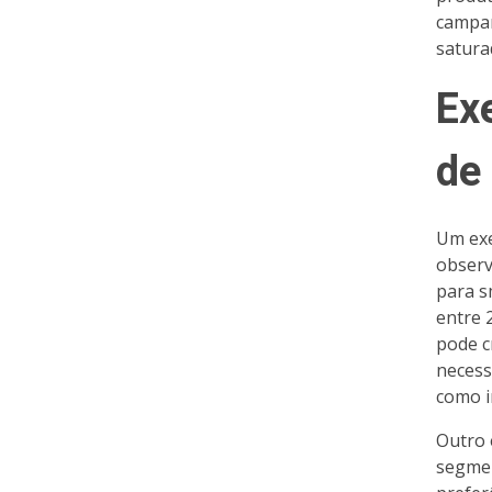
campan
satura
Ex
de
Um exe
observ
para s
entre 
pode c
necess
como i
Outro 
segmen