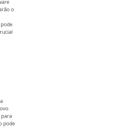
ware
arão o
 pode
rucial
 a
novo
 para
so pode