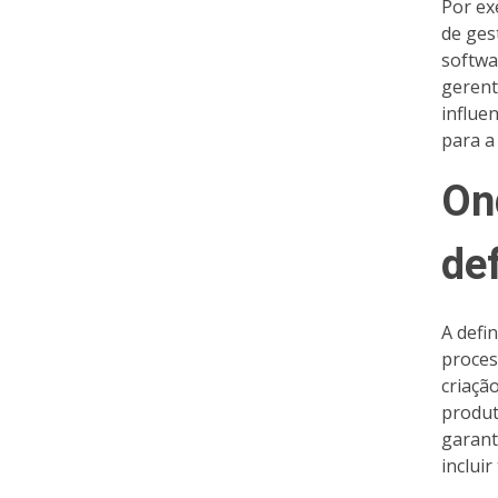
Por ex
de ges
softwa
gerent
influe
para a
On
de
A defi
proces
criaçã
produt
garant
inclui