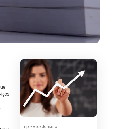
que
iços.
e
e
Empreendedorismo
 uma