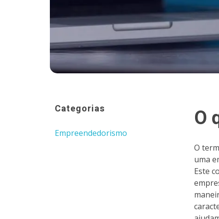
Categorias
O 
Empreendedorismo
O term
uma em
Este c
empres
maneir
caract
ajudam