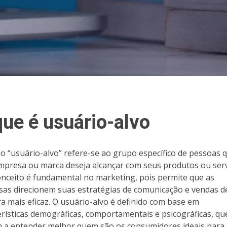
que é usuário-alvo
o “usuário-alvo” refere-se ao grupo específico de pessoas 
presa ou marca deseja alcançar com seus produtos ou serv
onceito é fundamental no marketing, pois permite que as
as direcionem suas estratégias de comunicação e vendas d
a mais eficaz. O usuário-alvo é definido com base em
erísticas demográficas, comportamentais e psicográficas, qu
 a entender melhor quem são os consumidores ideais para