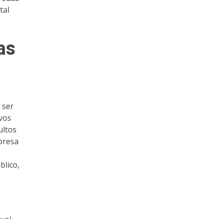
tal
as
 ser
vos
ultos
presa
blico,