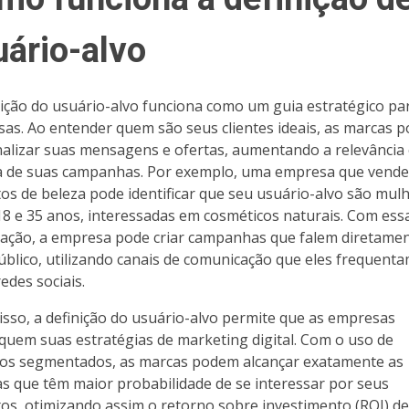
uário-alvo
nição do usuário-alvo funciona como um guia estratégico pa
as. Ao entender quem são seus clientes ideais, as marcas 
alizar suas mensagens e ofertas, aumentando a relevância 
ia de suas campanhas. Por exemplo, uma empresa que vende
os de beleza pode identificar que seu usuário-alvo são mul
18 e 35 anos, interessadas em cosméticos naturais. Com ess
ação, a empresa pode criar campanhas que falem diretamen
úblico, utilizando canais de comunicação que eles frequenta
edes sociais.
isso, a definição do usuário-alvo permite que as empresas
quem suas estratégias de marketing digital. Com o uso de
os segmentados, as marcas podem alcançar exatamente as
s que têm maior probabilidade de se interessar por seus
os, otimizando assim o retorno sobre investimento (ROI) d