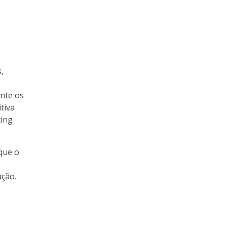
,
ente os
tiva
ting
 que o
ação.