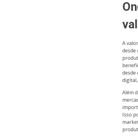
On
va
A valo
desde 
produt
benefí
desde 
digita
Além d
mercad
import
Isso p
market
produt