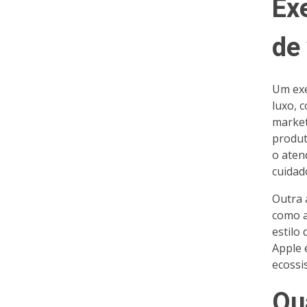
Ex
de
Um exe
luxo, 
market
produt
o aten
cuidad
Outra 
como a
estilo
Apple 
ecossi
Qu