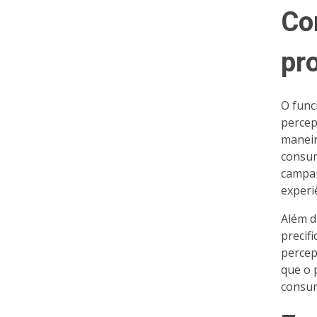
Co
pr
O func
percep
maneir
consum
campan
experi
Além d
precif
percep
que o 
consum