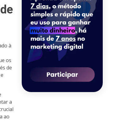
 de
ado à
ue os
vés de
 e
e
ntar a
rucial
ga ao