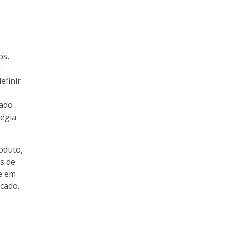
os,
a
efinir
zado
égia
oduto,
s de
se em
cado.