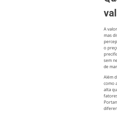
va
A valo
mas di
percep
o preç
precif
sem ne
de mar
Além d
como a
alta q
fatore
Portan
difere