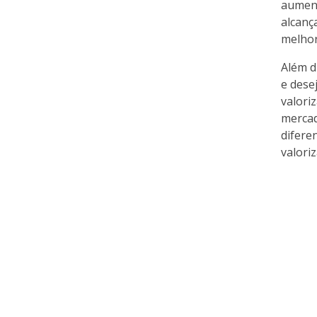
aument
alcanç
melhor
Além d
e dese
valori
mercad
difere
valori