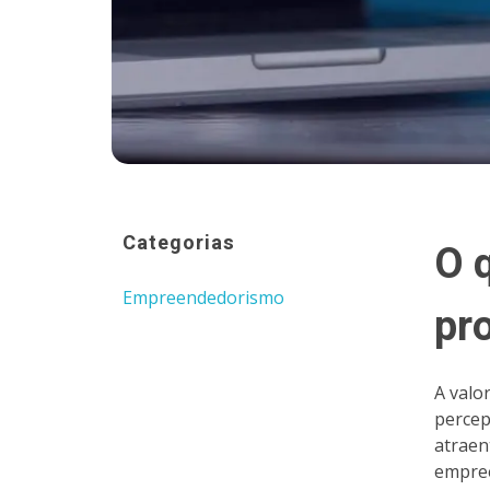
Categorias
O 
Empreendedorismo
pr
A valo
percep
atraen
empree