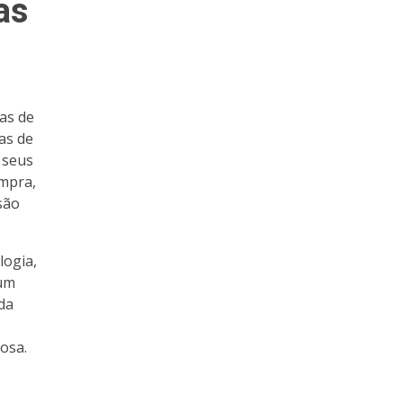
as
as de
as de
 seus
ompra,
são
logia,
 um
 da
osa.