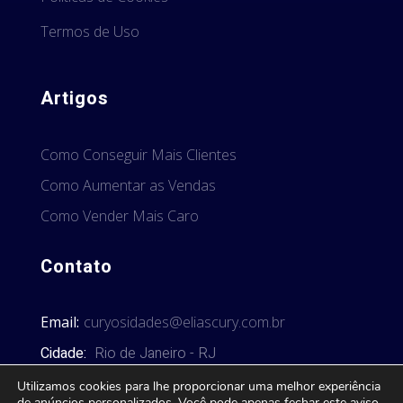
Termos de Uso
Artigos
Como Conseguir Mais Clientes
Como Aumentar as Vendas
Como Vender Mais Caro
Contato
Email:
curyosidades@eliascury.com.br
Cidade:
Rio de Janeiro - RJ
Utilizamos cookies para lhe proporcionar uma melhor experiência
de anúncios personalizados. Você pode apenas fechar este aviso