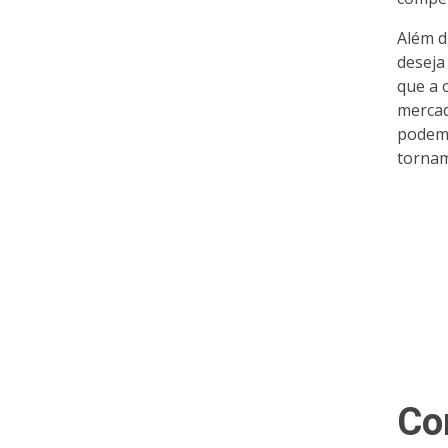
Além d
deseja
que a 
mercad
podem 
tornam
Co