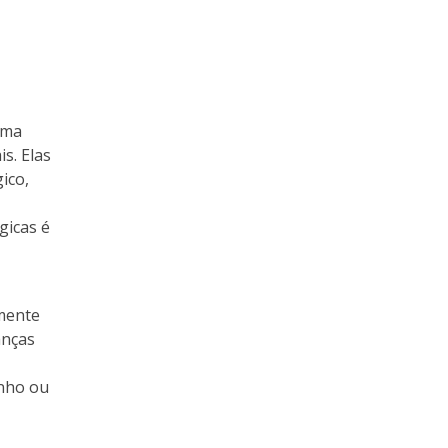
uma
s. Elas
ico,
gicas é
amente
anças
enho ou