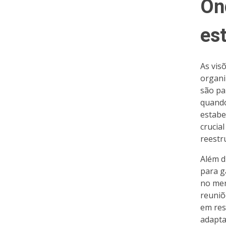
On
es
As vis
organi
são pa
quando
estabe
crucia
reestr
Além d
para g
no mer
reuniõ
em resp
adapta