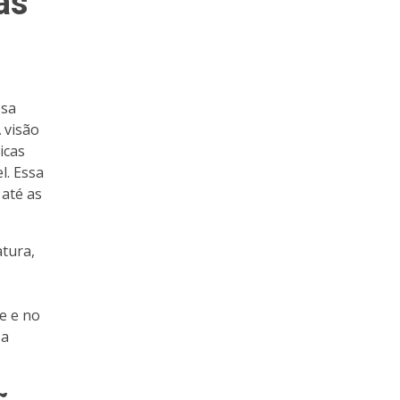
as
esa
 visão
icas
l. Essa
 até as
tura,
e e no
 a