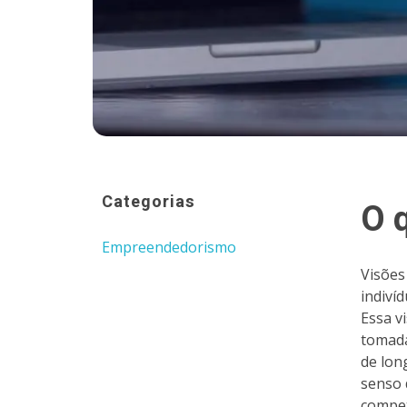
Categorias
O 
Empreendedorismo
Visões
indivíd
Essa v
tomada
de lon
senso 
compet