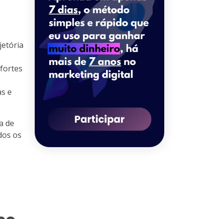
jetória
fortes
as e
a de
dos os