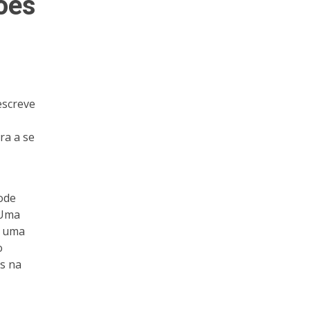
ões
escreve
ra a se
pode
 Uma
o uma
o
s na