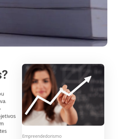
s?
ou
va.
o
jetivos
um
tes
Empreendedorismo