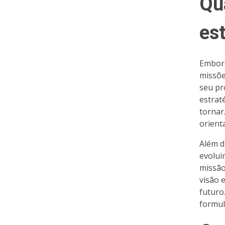
Qu
es
Embora
missõe
seu pr
estrat
tornar
orient
Além d
evolui
missão
visão 
futuro
formul