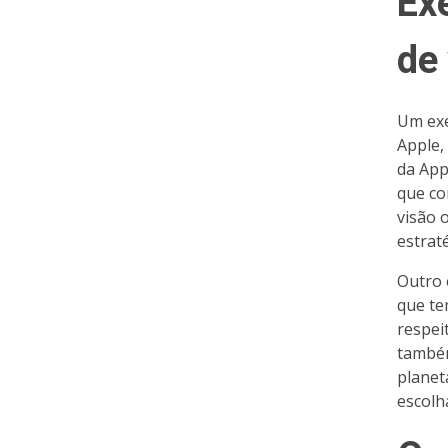
Ex
de
Um exe
Apple,
da App
que co
visão 
estrat
Outro 
que te
respei
também
planet
escolh