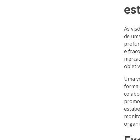
es
As vis
de uma
profun
e frac
mercad
objeti
Uma ve
forma 
colabo
promov
estabe
monito
organi