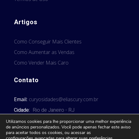
Artigos
Como Conseguir Mais Clientes
Como Aumentar as Vendas
Como Vender Mais Caro
Contato
Email:
curyosidades@eliascury.com.br
Cidade:
Rio de Janeiro - RJ
Utilizamos cookies para lhe proporcionar uma melhor experiência
de anúncios personalizados. Você pode apenas fechar este aviso
para aceitar todos os cookies, ou acessar as
configurações avançadas
para alterar suas preferências.