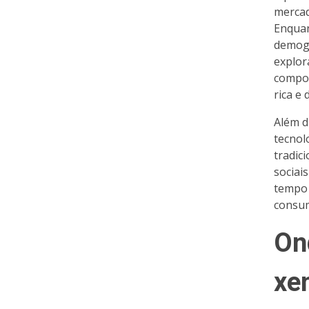
mercad
Enquan
demogr
explor
compor
rica e
Além d
tecnol
tradic
sociai
tempo 
consum
Ond
xe