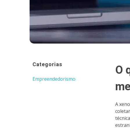
Categorias
O 
Empreendedorismo
me
A xeno
coleta
técnic
estran