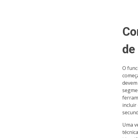
Co
de
O func
começa
devem 
segmen
ferram
inclui
secund
Uma ve
técnic