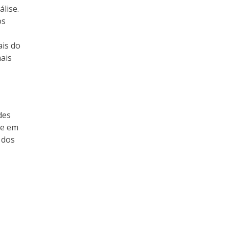
lise.
os
ais do
ais
des
se em
 dos