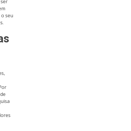
 ser
 em
 o seu
s.
as
es,
Por
 de
quisa
dores