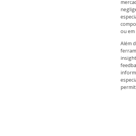
mercad
neglig
especi
compo
ou em 
Além d
ferram
insight
feedba
inform
especi
permit