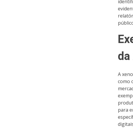
identi
eviden
relató
públic
Ex
da
A xeno
como o
mercad
exempl
produt
para e
especí
digita