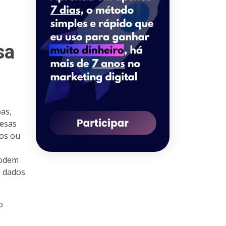
sa
as,
resas
dos ou
podem
e dados
o