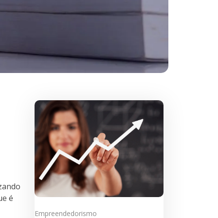
izando
ue é
Empreendedorismo