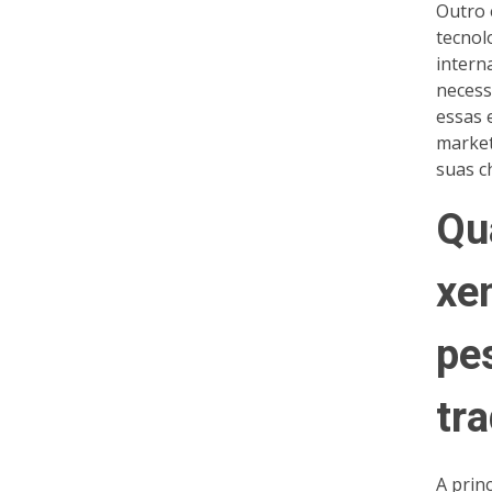
Outro 
tecnol
intern
necess
essas 
market
suas c
Qu
xe
pe
tra
A prin