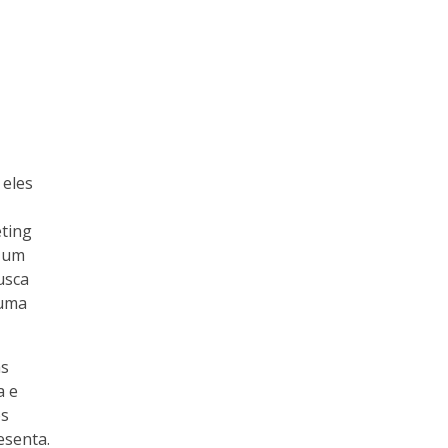
 eles
eting
m um
usca
 uma
as
a e
os
esenta.