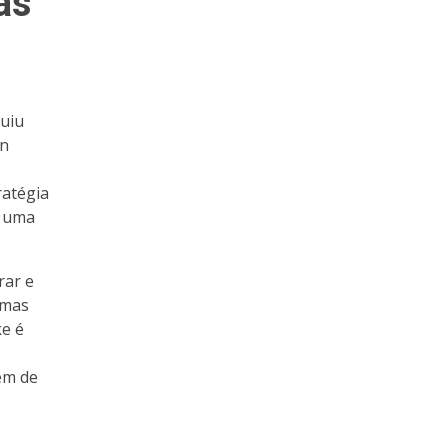
as
guiu
gn
ratégia
u uma
rar e
 mas
ke é
em de