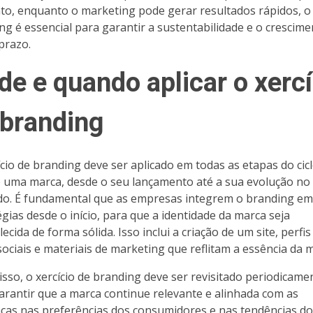
to, enquanto o marketing pode gerar resultados rápidos, o
ng é essencial para garantir a sustentabilidade e o crescime
prazo.
de e quando aplicar o xercí
 branding
ício de branding deve ser aplicado em todas as etapas do cic
e uma marca, desde o seu lançamento até a sua evolução no
o. É fundamental que as empresas integrem o branding em
égias desde o início, para que a identidade da marca seja
ecida de forma sólida. Isso inclui a criação de um site, perfi
sociais e materiais de marketing que reflitam a essência da 
isso, o xercício de branding deve ser revisitado periodicame
arantir que a marca continue relevante e alinhada com as
as nas preferências dos consumidores e nas tendências do