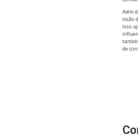
Além di
visão 
Isso a
influe
também
de con
Co