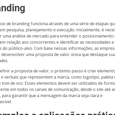
anding
ício de branding funciona através de uma série de etapas qu
em pesquisa, planejamento e execução. Inicialmente, é nece
ar uma análise de mercado para entender o posicionamento
em relação aos concorrentes e identificar as necessidades e
s do público-alvo. Com base nessas informações, as empres
desenvolver uma proposta de valor única que destaque su
ades.
efinir a proposta de valor, o próximo passo é criar element
s e verbais que representem a marca, como logotipo, paleta 
e tom de voz. Esses elementos devem ser utilizados de form
tente em todos os canais de comunicação, desde o site até a
s, para garantir que a mensagem da marca seja clara e
ecível.