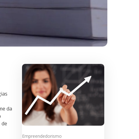
gias
o
me da
o
 de
Empreendedorismo