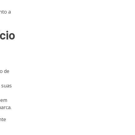
nto a
cio
lo de
 suas
s em
marca.
nte