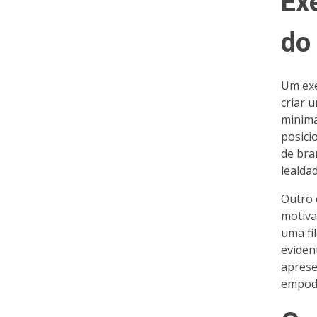
Ex
do
Um exe
criar 
minima
posici
de bra
lealdad
Outro 
motiva
uma fil
eviden
aprese
empod