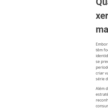
Qu
xer
ma
Embora
têm fo
identi
se pre
períod
criar 
série 
Além d
estrat
reconh
consum