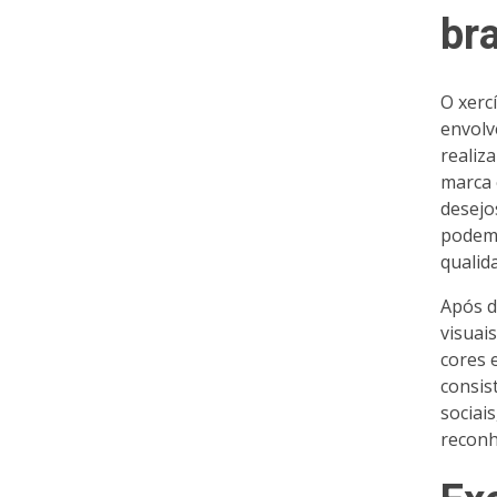
br
O xerc
envolv
realiz
marca 
desejo
podem 
qualid
Após d
visuai
cores 
consis
sociai
reconh