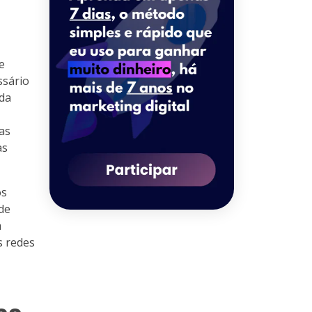
e
ssário
 da
as
as
os
de
a
s redes