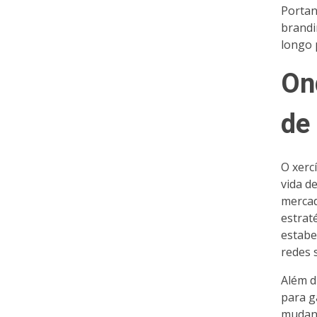
Portan
brandi
longo 
On
de
O xerc
vida d
mercad
estrat
estabel
redes 
Além d
para g
mudanç