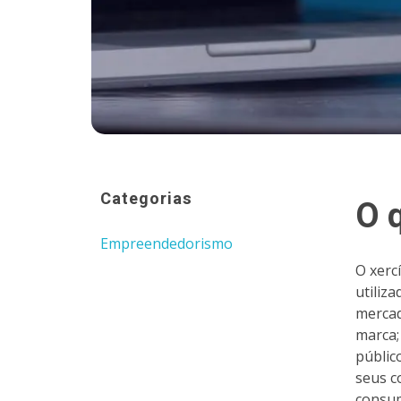
Categorias
O 
Empreendedorismo
O xerc
utiliz
mercad
marca;
públic
seus c
consum