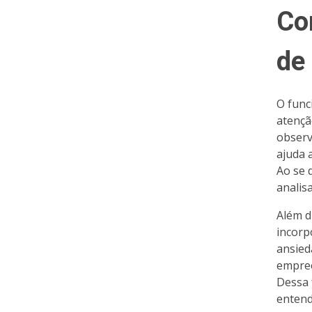
Co
de
O func
atençã
observ
ajuda 
Ao se 
analis
Além d
incorp
ansied
empree
Dessa 
entend