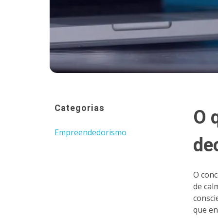
Categorias
O 
Empreendedorismo
de
O conc
de cal
consci
que en