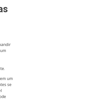
as
pandir
r um
te.
g em um
tes se
l
pode