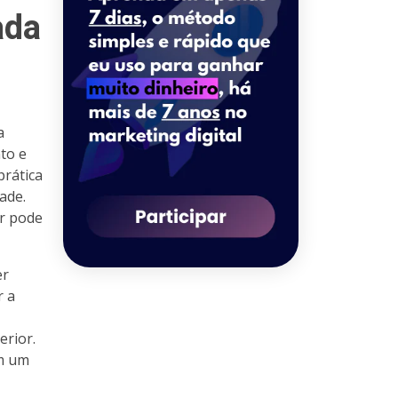
ada
a
to e
rática
ade.
or pode
er
r a
erior.
em um