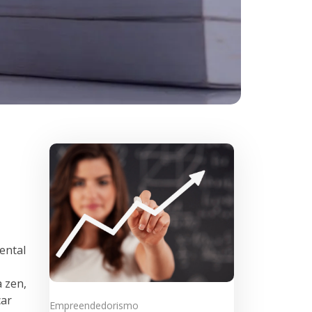
ental
a zen,
car
Empreendedorismo