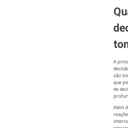
Qu
de
to
A prin
decisã
são to
que po
de dec
profun
Além d
reaçõe
intern