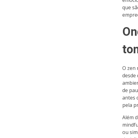
emocio
que sã
empre
On
to
O zen 
desde 
ambien
de pau
antes 
pela pr
Além d
mindfu
ou sim