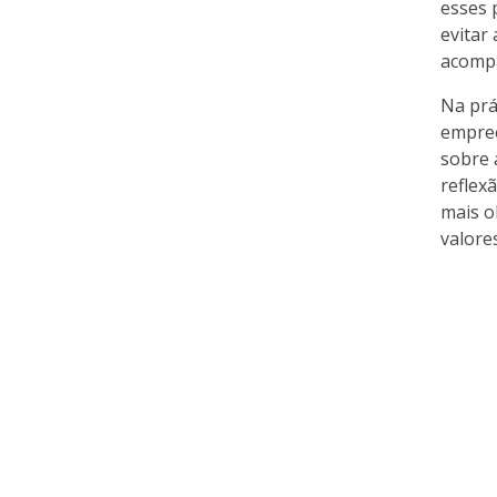
esses 
evitar
acompa
Na prá
empree
sobre 
reflex
mais o
valore