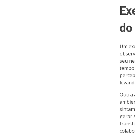
Ex
do
Um exe
observ
seu ne
tempo 
perceb
levand
Outra 
ambien
sintam
gerar 
transf
colabor