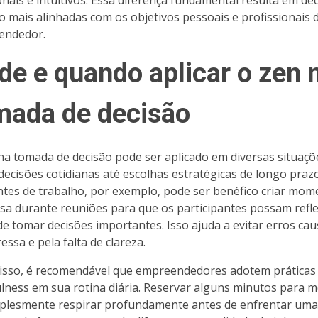
nais e intuitivos. Essa diferença fundamental resulta em de
o mais alinhadas com os objetivos pessoais e profissionais 
endedor.
de e quando aplicar o zen 
mada de decisão
na tomada de decisão pode ser aplicado em diversas situaçõ
decisões cotidianas até escolhas estratégicas de longo praz
tes de trabalho, por exemplo, pode ser benéfico criar mom
sa durante reuniões para que os participantes possam refle
de tomar decisões importantes. Isso ajuda a evitar erros ca
essa e pela falta de clareza.
isso, é recomendável que empreendedores adotem práticas
lness em sua rotina diária. Reservar alguns minutos para m
plesmente respirar profundamente antes de enfrentar uma