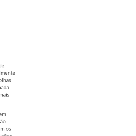
de
almente
olhas
mada
mais
 em
xão
ém os