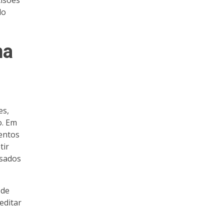
cisões
do
na
es,
o. Em
entos
tir
usados
 de
editar