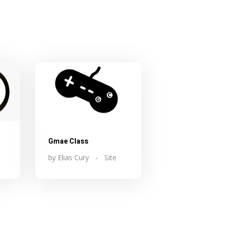
Gmae Class
by
Elias Cury
Site